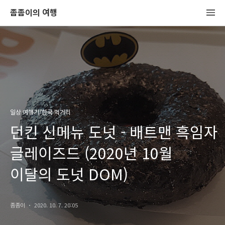
좀좀이의 여행
일상 여행기/한국 먹거리
던킨 신메뉴 도넛 - 배트맨 흑임자
글레이즈드 (2020년 10월
이달의 도넛 DOM)
좀좀이
2020. 10. 7. 20:05