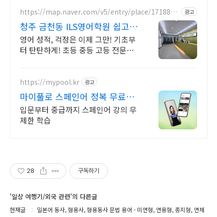
https://map.naver.com/v5/entry/place/1718841
광고
391
청주 금천동 ILS영어학원 쉽고
재미있게 배우는 영어
영어 성적, 걱정은 이제 그만! 기초부
터 탄탄하게! 초등 중등 고등 전문영
어학원 아이들의 창의성을 발휘하고
영어로 자유롭게 표현할 수 있는 기회
를 제공합니다.
https://mypool.kr
광고
마이풀로 스페인어 정복 무료로
시작하기
입문부터 중급까지 스페인어 강의 무
제한 학습
28
구독하기
'일상 여행기/외국 관련'의 다른글
현재글
일본어 동사, 형용사, 형용동사 문법 용어 - 미연형, 연용형, 종지형, 연체