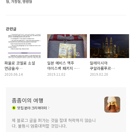
형, 가정형, 명령형
관련글
파울로 코엘료 소설
일본 에비스 맥주
말레이시아
연금술사
아이스백 패키지 -
쿠알라룸푸르
투르크메니스탄
쿨러백 + 500cc 캔맥주
페트로나스 트윈 타워
2020.06.14
2019.11.02
2019.02.20
투르크멘어 버전
8개
사진엽서
좀좀이의 여행
맛집
분야 크리에이터
제 블로그 글을 퍼가는 것을 절대 허락하지 않습니
다. 불펌시 엄중대처할 것입니다.