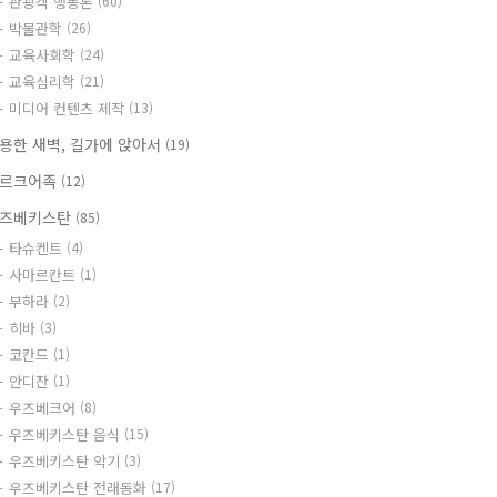
관광객 행동론
(60)
박물관학
(26)
교육사회학
(24)
교육심리학
(21)
미디어 컨텐츠 제작
(13)
용한 새벽, 길가에 앉아서
(19)
르크어족
(12)
즈베키스탄
(85)
타슈켄트
(4)
사마르칸트
(1)
부하라
(2)
히바
(3)
코칸드
(1)
안디잔
(1)
우즈베크어
(8)
우즈베키스탄 음식
(15)
우즈베키스탄 악기
(3)
우즈베키스탄 전래동화
(17)