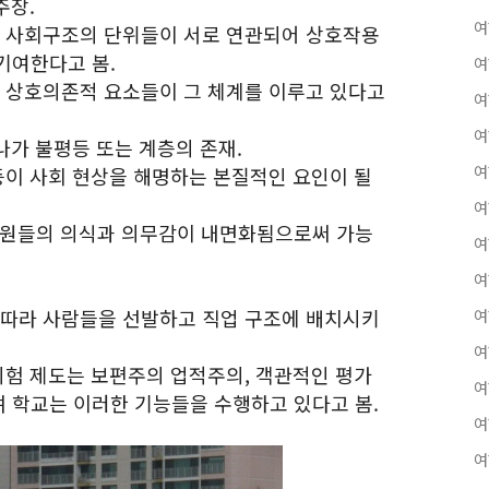
주장.
여
러 사회구조의 단위들이 서로 연관되어 상호작용
기여한다고 봄.
여
러 상호의존적 요소들이 그 체계를 이루고 있다고
여
여
하나가 불평등 또는 계층의 존재.
여
갈등이 사회 현상을 해명하는 본질적인 요인이 될
여
회 성원들의 의식과 의무감이 내면화됨으로써 가능
여
여
 따라 사람들을 선발하고 직업 구조에 배치시키
여
여
 시험 제도는 보편주의 업적주의, 객관적인 평가
여
 학교는 이러한 기능들을 수행하고 있다고 봄.
여
여