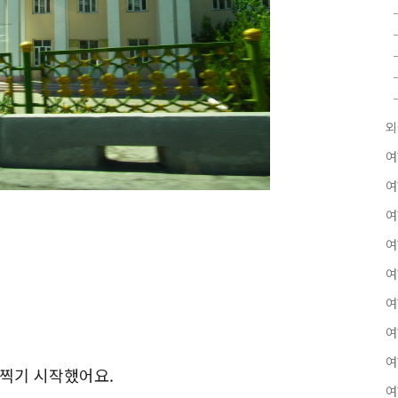
외
여
여
여
여
여
여
여
여
 찍기 시작했어요.
여