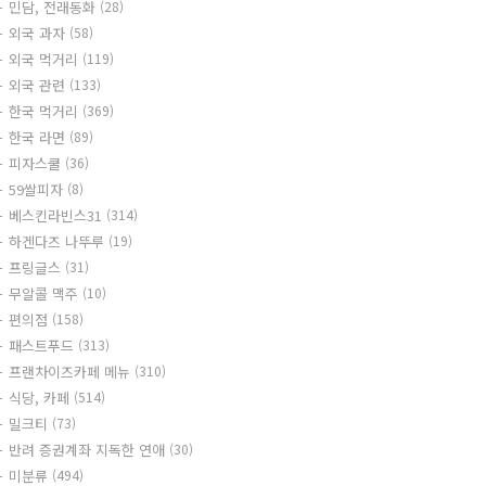
민담, 전래동화
(28)
외국 과자
(58)
외국 먹거리
(119)
외국 관련
(133)
한국 먹거리
(369)
한국 라면
(89)
피자스쿨
(36)
59쌀피자
(8)
베스킨라빈스31
(314)
하겐다즈 나뚜루
(19)
프링글스
(31)
무알콜 맥주
(10)
편의점
(158)
패스트푸드
(313)
프랜차이즈카페 메뉴
(310)
식당, 카페
(514)
밀크티
(73)
반려 증권계좌 지독한 연애
(30)
미분류
(494)