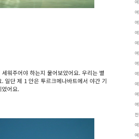
여
여
여
여
여
여
여
 세워주어야 하는지 물어보았어요. 우리는 별
여
. 일단 제 1 안은 투르크메나바트에서 야간 기
여
이었어요.
여
여
전
여
여