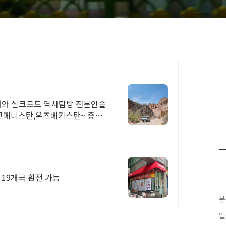
어와 실크로드 역사탐방 전문인솔
크메니스탄,우즈베키스탄~ 중앙
 19개국 환전 가능
분
일