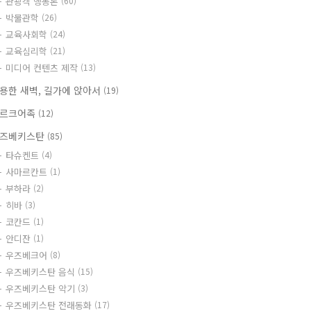
관광객 행동론
(60)
박물관학
(26)
교육사회학
(24)
교육심리학
(21)
미디어 컨텐츠 제작
(13)
용한 새벽, 길가에 앉아서
(19)
르크어족
(12)
즈베키스탄
(85)
타슈켄트
(4)
사마르칸트
(1)
부하라
(2)
히바
(3)
코칸드
(1)
안디잔
(1)
우즈베크어
(8)
우즈베키스탄 음식
(15)
우즈베키스탄 악기
(3)
우즈베키스탄 전래동화
(17)