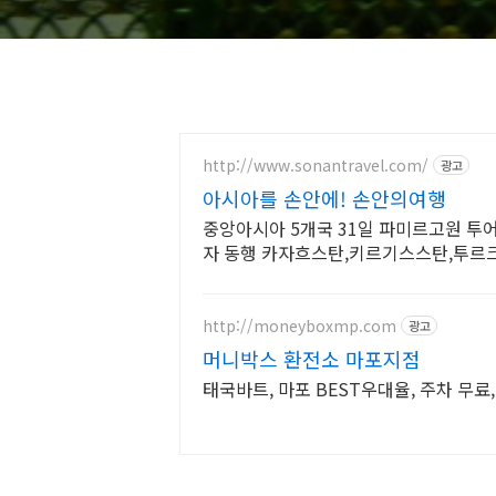
http://www.sonantravel.com/
광고
아시아를 손안에! 손안의여행
중앙아시아 5개국 31일 파미르고원 투
자 동행 카자흐스탄,키르기스스탄,투르
아시아 5스탄여행!
http://moneyboxmp.com
광고
머니박스 환전소 마포지점
태국바트, 마포 BEST우대율, 주차 무료,