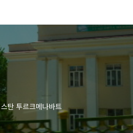
메니스탄 투르크메나바트