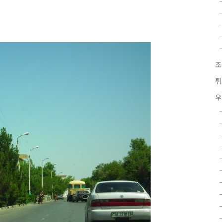
조
튀
우