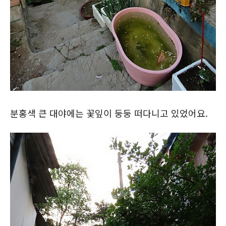
분홍색 큰 대야에는 꽃잎이 둥둥 떠다니고 있었어요.