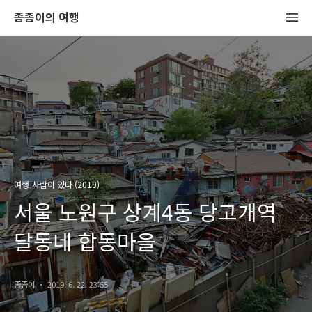
좀좀이의 여행
여행-사람이 있다 (2019)
서울 노원구 상계4동 당고개역
달동네 합동마을
좀좀이
2019. 6. 22. 23:55