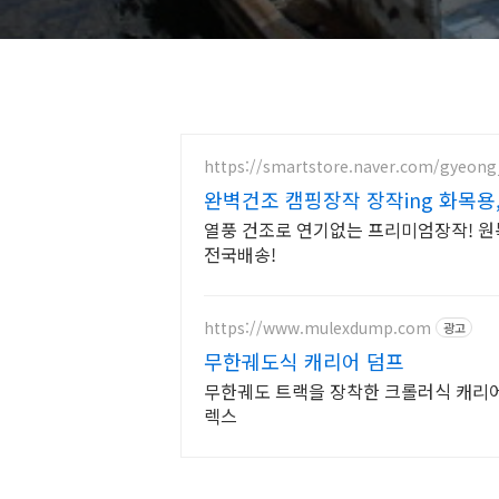
https://smartstore.naver.com/gyeon
완벽건조 캠핑장작 장작ing 화목용
열풍 건조로 연기없는 프리미엄장작! 원
전국배송!
https://www.mulexdump.com
광고
무한궤도식 캐리어 덤프
무한궤도 트랙을 장착한 크롤러식 캐리어 덤
렉스