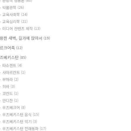
관광객 행동론
(60)
박물관학
(26)
교육사회학
(24)
교육심리학
(21)
미디어 컨텐츠 제작
(13)
용한 새벽, 길가에 앉아서
(19)
르크어족
(12)
즈베키스탄
(85)
타슈켄트
(4)
사마르칸트
(1)
부하라
(2)
히바
(3)
코칸드
(1)
안디잔
(1)
우즈베크어
(8)
우즈베키스탄 음식
(15)
우즈베키스탄 악기
(3)
우즈베키스탄 전래동화
(17)