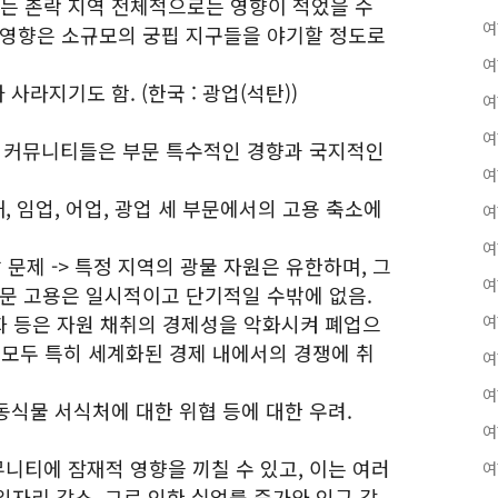
소는 촌락 지역 전체적으로는 영향이 적었을 수
여
 영향은 소규모의 궁핍 지구들을 야기할 정도로
여
사라지기도 함. (한국 : 광업(석탄))
여
여
하던 커뮤니티들은 부문 특수적인 경향과 국지적인
여
, 임업, 어업, 광업 세 부문에서의 고용 축소에
여
여
 문제 -> 특정 지역의 광물 자원은 유한하며, 그
여
부문 고용은 일시적이고 단기적일 수밖에 없음.
심화 등은 자원 채취의 경제성을 악화시켜 폐업으
여
어업 모두 특히 세계화된 경제 내에서의 경쟁에 취
여
여
, 동식물 서식처에 대한 위협 등에 대한 우려.
여
뮤니티에 잠재적 영향을 끼칠 수 있고, 이는 여러
여
자리 감소, 그로 인한 실업률 증가와 인구 감