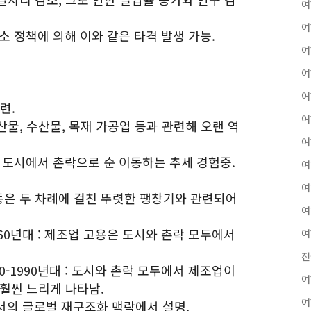
여
여
축소 정책에 의해 이와 같은 타격 발생 가능.
여
여
여
련.
여
산물, 수산물, 목재 가공업 등과 관련해 오랜 역
여
 도시에서 촌락으로 순 이동하는 추세 경험중.
여
여
변동은 두 차례에 걸친 뚜렷한 팽창기와 관련되어
여
1960년대 : 제조업 고용은 도시와 촌락 모두에서
여
전
70-1990년대 : 도시와 촌락 모두에서 제조업이
여
 훨씬 느리게 나타남.
여
에서의 글로벌 재구조화 맥락에서 설명.