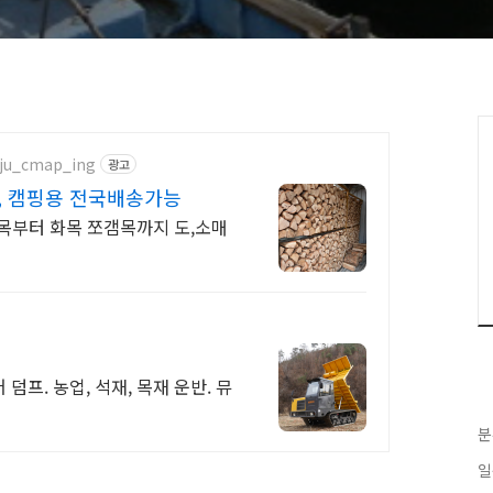
gju_cmap_ing
광고
, 캠핑용 전국배송가능
목부터 화목 쪼갬목까지 도,소매
프. 농업, 석재, 목재 운반. 뮤
분
일