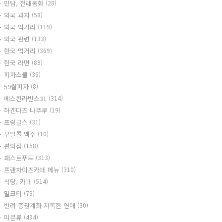
민담, 전래동화
(28)
외국 과자
(58)
외국 먹거리
(119)
외국 관련
(133)
한국 먹거리
(369)
한국 라면
(89)
피자스쿨
(36)
59쌀피자
(8)
베스킨라빈스31
(314)
하겐다즈 나뚜루
(19)
프링글스
(31)
무알콜 맥주
(10)
편의점
(158)
패스트푸드
(313)
프랜차이즈카페 메뉴
(310)
식당, 카페
(514)
밀크티
(73)
반려 증권계좌 지독한 연애
(30)
미분류
(494)