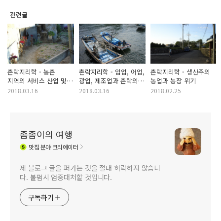
관련글
촌락지리학 - 농촌
촌락지리학 - 임업, 어업,
촌락지리학 - 생산주의
지역의 서비스 산업 및
광업, 제조업과 촌락의
농업과 농장 위기
재택 근무
관계
2018.03.16
2018.03.16
2018.02.25
좀좀이의 여행
맛집
분야 크리에이터
제 블로그 글을 퍼가는 것을 절대 허락하지 않습니
다. 불펌시 엄중대처할 것입니다.
구독하기