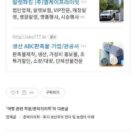
발렛파킹 (주)엘케이프라이빗 카
카오톡 상담 환영
법인업체, 발렛보험, VIP전문, 매장발
렛, 병원발렛, 명품행사, 시승행사 전
문 행사, 발렛파킹 보험처리가능 법인
업체, 책임감 있는 업체선정
http://abc777.kr
광고
생산 ABC판촉물 기업/관공서 후
결제 !
판촉물제작, 생산, 가성비 홍보물, 초
특가할인, 소량/대량, 단체선물전문
1
구독하기
'여행 관련 학문/촌락지리학'의 다른글
현재글
촌락지리학 - 후기 생산주의 전이 및 농업의 미래