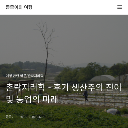
좀좀이의 여행
여행 관련 학문/촌락지리학
촌락지리학 - 후기 생산주의 전이
및 농업의 미래
좀좀이
2018. 3. 16. 04:18