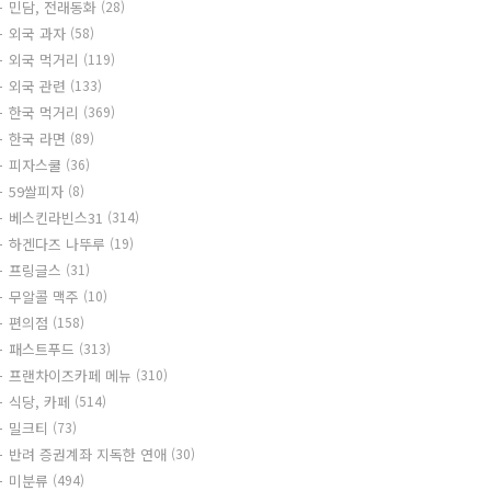
민담, 전래동화
(28)
외국 과자
(58)
외국 먹거리
(119)
외국 관련
(133)
한국 먹거리
(369)
한국 라면
(89)
피자스쿨
(36)
59쌀피자
(8)
베스킨라빈스31
(314)
하겐다즈 나뚜루
(19)
프링글스
(31)
무알콜 맥주
(10)
편의점
(158)
패스트푸드
(313)
프랜차이즈카페 메뉴
(310)
식당, 카페
(514)
밀크티
(73)
반려 증권계좌 지독한 연애
(30)
미분류
(494)