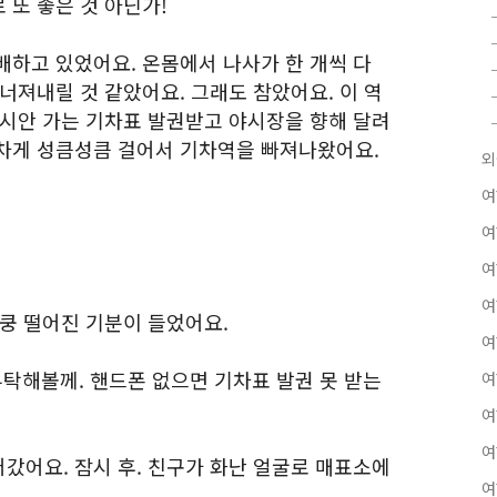
 또 좋은 것 아닌가!
배하고 있었어요. 온몸에서 나사가 한 개씩 다
너져내릴 것 같았어요. 그래도 참았어요. 이 역
 시안 가는 기차표 발권받고 야시장을 향해 달려
차게 성큼성큼 걸어서 기차역을 빠져나왔어요.
외
여
여
여
여
 쿵 떨어진 기분이 들었어요.
여
부탁해볼께. 핸드폰 없으면 기차표 발권 못 받는
여
여
여
갔어요. 잠시 후. 친구가 화난 얼굴로 매표소에
여