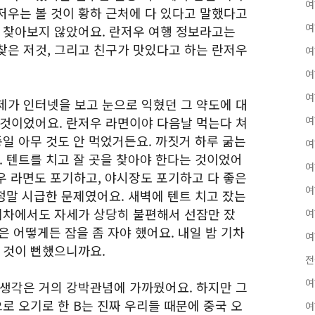
여
저우는 볼 것이 황하 근처에 다 있다고 말했다고
여
도 찾아보지 않았어요. 란저우 여행 정보라고는
찾은 저것, 그리고 친구가 맛있다고 하는 란저우
여
여
여
제가 인터넷을 보고 눈으로 익혔던 그 약도에 대
 것이었어요. 란저우 라면이야 다음날 먹는다 쳐
여
종일 아무 것도 안 먹었거든요. 까짓거 하루 굶는
여
. 텐트를 치고 잘 곳을 찾아야 한다는 것이었어
여
저우 라면도 포기하고, 야시장도 포기하고 다 좋은
여
 정말 시급한 문제였어요. 새벽에 텐트 치고 잤는
 기차에서도 자세가 상당히 불편해서 선잠만 잤
여
늘은 어떻게든 잠을 좀 자야 했어요. 내일 밤 기차
여
잘 것이 뻔했으니까요.
전
여
 생각은 거의 강박관념에 가까웠어요. 하지만 그
으로 오기로 한 B는 진짜 우리들 때문에 중국 오
여