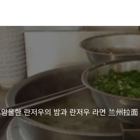
 - 암울한 란저우의 밤과 란저우 라면 兰州拉面