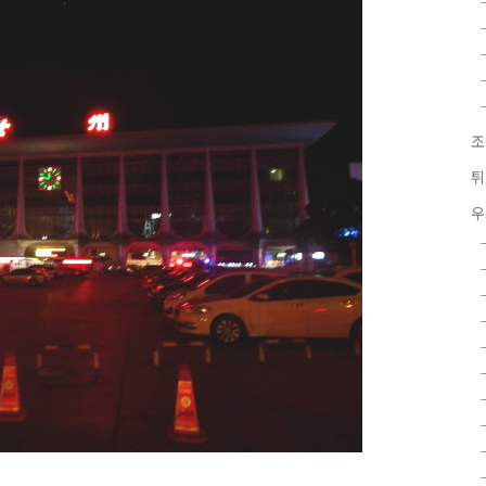
조
튀
우