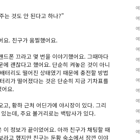
여
주는 것도 안 된다고 하나?"
여
여
여
어요. 친구가 움찔했어요.
여
핸드폰 끄라고 몇 번을 이야기했어요. 그때마다
여
문에 괜찮다고 했어요. 단순히 켜놓은 것이 아니
여
조배터리도 떨어진 상태였기 때문에 충전할 방법
배터리가 떨어졌다는 것은 단순히 지금 기차표를
여
었어요.
여
여
고, 황하 근처 어딘가에 야시장이 있다. 그리
여
 있는데, 주요 볼거리로는 백탑사가 있다.
여
 이 정보가 끝이었어요. 아까 친구가 채팅할 때
여
보라고 했지만 친구는 둔황 숙소에서 잠깐 이야