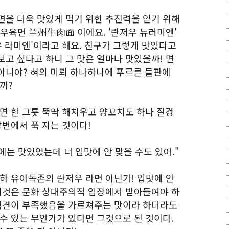
면을 더욱 맛있게 먹기 위한 추진력을 얻기 위해
 우육면 兰州牛肉面 이에요. '란저우 뉴러미엔'
우 라미엔'이라고 해요. 친구가 그렇게 맛있다고
보고 싶다고 하니 그 맛은 얼마나 맛있을까! 면
아니야? 혀의 미뢰 하나하나에 푸르른 들판에
까?
면 한 그릇 뚝딱 해치우고 양꼬치도 하나 질겅
강변에서 푹 자는 것이다!
에는 맛있었는데 너 입맛에 안 맞을 수도 있어."
천하 유아독존의 란저우 라면 아닌가! 입맛에 안
 이것은 문화 상대주의적 입장에서 받아들여야 하
 식견이 부족했음을 가르쳐주는 맛이라 하더라도
수 있는 무언가가 있다면 그것으로 된 것이다.