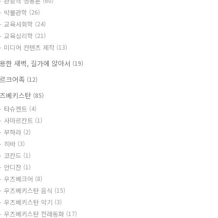
관광객 행동론
(60)
박물관학
(26)
교육사회학
(24)
교육심리학
(21)
미디어 컨텐츠 제작
(13)
용한 새벽, 길가에 앉아서
(19)
르크어족
(12)
즈베키스탄
(85)
타슈켄트
(4)
사마르칸트
(1)
부하라
(2)
히바
(3)
코칸드
(1)
안디잔
(1)
우즈베크어
(8)
우즈베키스탄 음식
(15)
우즈베키스탄 악기
(3)
우즈베키스탄 전래동화
(17)