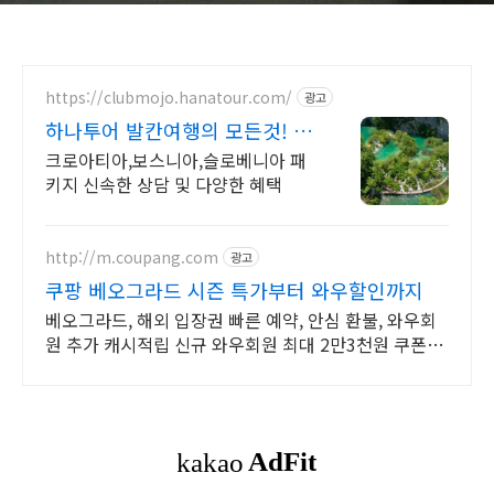
https://clubmojo.hanatour.com/
광고
하나투어 발칸여행의 모든것! 하
나투어 공식예약 인증센터
크로아티아,보스니아,슬로베니아 패
키지 신속한 상담 및 다양한 혜택
http://m.coupang.com
광고
쿠팡 베오그라드 시즌 특가부터 와우할인까지
베오그라드, 해외 입장권 빠른 예약, 안심 환불, 와우회
원 추가 캐시적립 신규 와우회원 최대 2만3천원 쿠폰팩
+5% 추가적립 혜택! 여행도 이제 쿠팡에서!