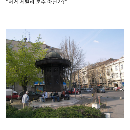
"저거 세빌리 분수 아닌가?"