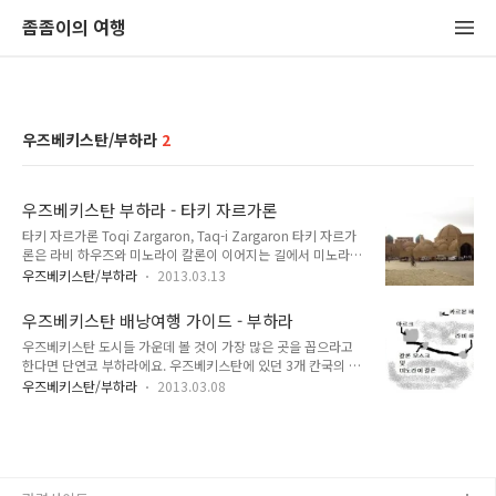
좀좀이의 여행
우즈베키스탄/부하라
2
우즈베키스탄 부하라 - 타키 자르가론
타키 자르가론 Toqi Zargaron, Taq-i Zargaron 타키 자르가
론은 라비 하우즈와 미노라이 칼론이 이어지는 길에서 미노라이
칼론 쪽으로 마지막에 위치한고 있습니다. 타키 자르가론을 빠져
우즈베키스탄/부하라
2013.03.13
나가면 미노라이 칼론과 이어지죠. 사진 왼편에 보이는 커다란
탑이 바로 미노라이 칼론입니다. 16세기 역사서술자 카피지 타
우즈베키스탄 배낭여행 가이드 - 부하라
지쉬의 기록에 따르면, 타키 자르가론은 1569-1570년에 지어
우즈베키스탄 도시들 가운데 볼 것이 가장 많은 곳을 꼽으라고
진 부하라에서 가장 큰 교역 장소였다고 합니다. 타키 자르가론
한다면 단연코 부하라에요. 우즈베키스탄에 있던 3개 칸국의 수
의 의미는 ‘보석세공인들의 돔’이라는 뜻이며, 매우 재미있는 형
도였으며, 지금도 우즈베키스탄 주요 도시 중 하나이죠. 이러다
태를 가진 건물입니다. 타키 자르가론의 돔 천장들은 매우 아름
우즈베키스탄/부하라
2013.03.08
보니 부하라는 도시가 매우 커요. 물론 관광객이 가는 곳이야 당
답고 완벽한 형태를 가지고 있지만, 특별한 장식이나 조각을 한
연히 한정되어 있지만, 그 한정된 곳조차 크답니다. 부하라가 작
천장이 아니며, 모든 천장은 건축 형태를 그대로 보여주고 있습
다고 하는 사람들은 그냥 대충 본 사람들이라 생각하시면 되요.
니다. 타키 자르가..
정말로 잘 모르고 대충 본 사람들이나 부하라 작다고 합니다. 현
지인들이 한결같이 부하라는 볼 거 많고 큰 도시라고 합니다. 부