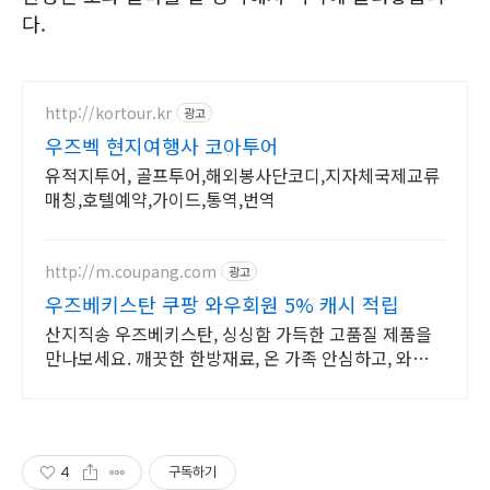
다.
http://kortour.kr
광고
우즈벡 현지여행사 코아투어
유적지투어, 골프투어,해외봉사단코디,지자체국제교류
매칭,호텔예약,가이드,통역,번역
http://m.coupang.com
광고
우즈베키스탄 쿠팡 와우회원 5% 캐시 적립
산지직송 우즈베키스탄, 싱싱함 가득한 고품질 제품을
만나보세요. 깨끗한 한방재료, 온 가족 안심하고, 와우회
원 무제한 무료배송으로 편하게.
4
구독하기