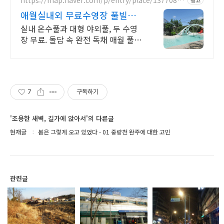
광고
33
애월실내외 무료수영장 풀빌라
반려견 동반 이국적 감성숙소
실내 온수풀과 대형 야외풀, 두 수영
장 무료. 돌담 속 완전 독채 애월 풀빌
라. 물놀이용품 완비, 아이도 반려견
도 환영. 이국적 감성에 불멍과 파티
까지 즐겨요.
7
구독하기
'조용한 새벽, 길가에 앉아서'의 다른글
현재글
봄은 그렇게 오고 있었다 - 01 중량천 완주에 대한 고민
관련글