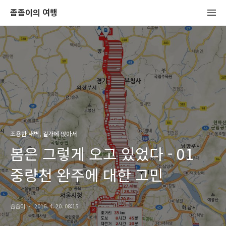
좀좀이의 여행
조용한 새벽, 길가에 앉아서
봄은 그렇게 오고 있었다 - 01
중량천 완주에 대한 고민
좀좀이
2016. 4. 20. 08:15