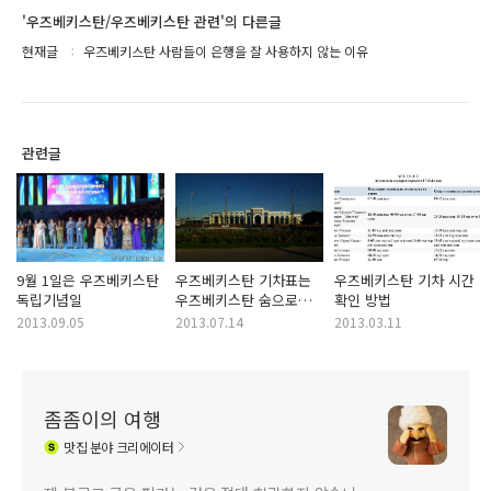
'우즈베키스탄/우즈베키스탄 관련'의 다른글
현재글
우즈베키스탄 사람들이 은행을 잘 사용하지 않는 이유
관련글
9월 1일은 우즈베키스탄
우즈베키스탄 기차표는
우즈베키스탄 기차 시간
독립기념일
우즈베키스탄 숨으로
확인 방법
구입할 수 있어요
2013.09.05
2013.07.14
2013.03.11
좀좀이의 여행
맛집
분야 크리에이터