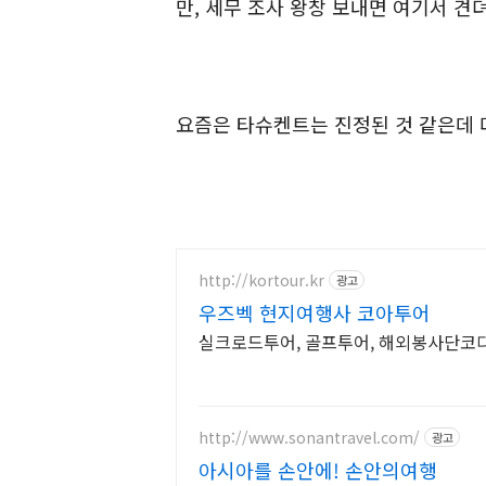
만, 세무 조사 왕창 보내면 여기서 견
요즘은 타슈켄트는 진정된 것 같은데 
http://kortour.kr
광고
우즈벡 현지여행사 코아투어
실크로드투어, 골프투어, 해외봉사단코
http://www.sonantravel.com/
광고
아시아를 손안에! 손안의여행