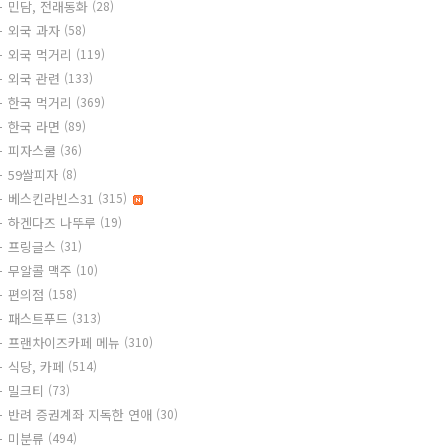
민담, 전래동화
(28)
외국 과자
(58)
외국 먹거리
(119)
외국 관련
(133)
한국 먹거리
(369)
한국 라면
(89)
피자스쿨
(36)
59쌀피자
(8)
베스킨라빈스31
(315)
하겐다즈 나뚜루
(19)
프링글스
(31)
무알콜 맥주
(10)
편의점
(158)
패스트푸드
(313)
프랜차이즈카페 메뉴
(310)
식당, 카페
(514)
밀크티
(73)
반려 증권계좌 지독한 연애
(30)
미분류
(494)