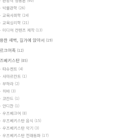
관광객 행동론
(60)
박물관학
(26)
교육사회학
(24)
교육심리학
(21)
미디어 컨텐츠 제작
(13)
용한 새벽, 길가에 앉아서
(19)
르크어족
(12)
즈베키스탄
(85)
타슈켄트
(4)
사마르칸트
(1)
부하라
(2)
히바
(3)
코칸드
(1)
안디잔
(1)
우즈베크어
(8)
우즈베키스탄 음식
(15)
우즈베키스탄 악기
(3)
우즈베키스탄 전래동화
(17)