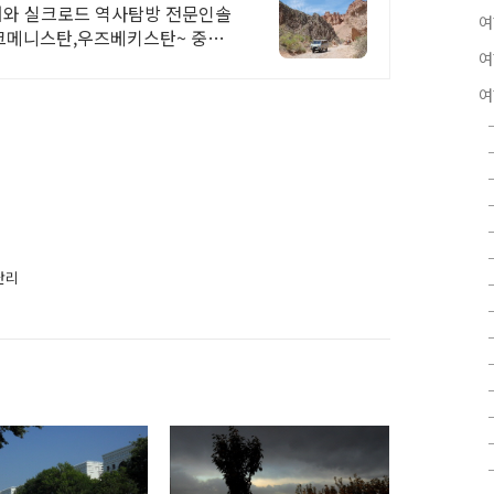
어와 실크로드 역사탐방 전문인솔
여
크메니스탄,우즈베키스탄~ 중앙
여
여
난리