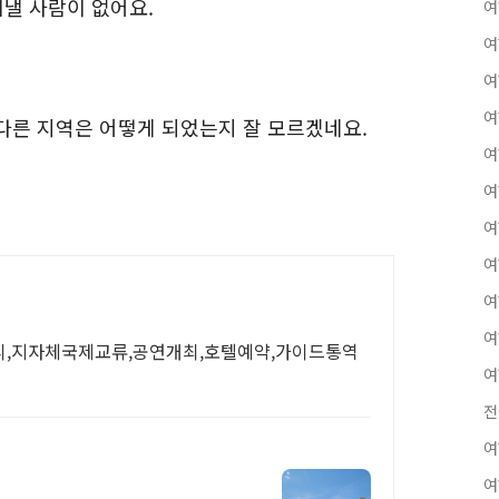
뎌낼 사람이 없어요.
여
여
여
여
다른 지역은 어떻게 되었는지 잘 모르겠네요.
여
여
여
여
여
여
디,지자체국제교류,공연개최,호텔예약,가이드통역
여
전
여
여