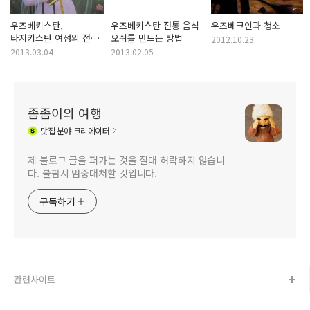
우즈베키스탄,
우즈베키스탄 전통 음식
우즈베크인과 청소
타지키스탄 여성의 전통
오쉬를 만드는 방법
2012.10.23
머리 땋기
2013.03.04
2013.02.05
좀좀이의 여행
맛집
분야 크리에이터
제 블로그 글을 퍼가는 것을 절대 허락하지 않습니
다. 불펌시 엄중대처할 것입니다.
구독하기
관련사이트