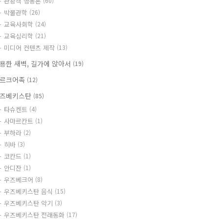
관광객 행동론
(60)
박물관학
(26)
교육사회학
(24)
교육심리학
(21)
미디어 컨텐츠 제작
(13)
용한 새벽, 길가에 앉아서
(19)
르크어족
(12)
즈베키스탄
(85)
타슈켄트
(4)
사마르칸트
(1)
부하라
(2)
히바
(3)
코칸드
(1)
안디잔
(1)
우즈베크어
(8)
우즈베키스탄 음식
(15)
우즈베키스탄 악기
(3)
우즈베키스탄 전래동화
(17)