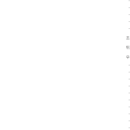
조
튀
우