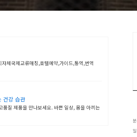
지자체국제교류매칭,호텔예약,가이드,통역,번역
 건강 습관
고품질 제품을 만나보세요. 바쁜 일상, 몸을 아끼는
분
일