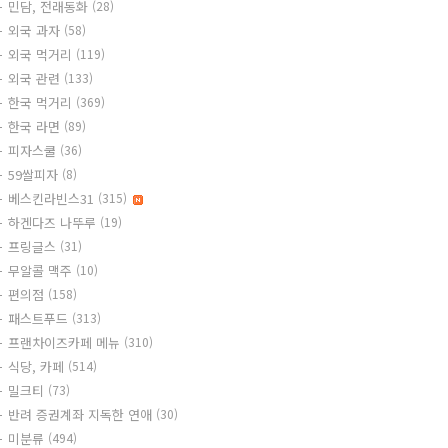
민담, 전래동화
(28)
외국 과자
(58)
외국 먹거리
(119)
외국 관련
(133)
한국 먹거리
(369)
한국 라면
(89)
피자스쿨
(36)
59쌀피자
(8)
베스킨라빈스31
(315)
하겐다즈 나뚜루
(19)
프링글스
(31)
무알콜 맥주
(10)
편의점
(158)
패스트푸드
(313)
프랜차이즈카페 메뉴
(310)
식당, 카페
(514)
밀크티
(73)
반려 증권계좌 지독한 연애
(30)
미분류
(494)