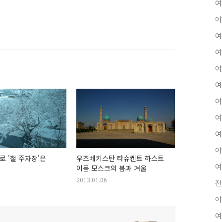
여
여
여
여
여
여
여
여
여
여
 '철 주차장'은
우즈베키스탄 타슈켄트 하스트
여
이몸 모스크의 봄과 겨울
2013.01.06
전
여
여