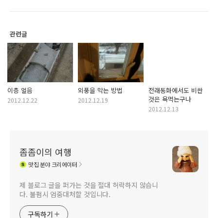
관련글
이층 얼음
외풍을 막는 방법
전래동화에서도 비싼
것은 욕먹는구나
2012.12.22
2012.12.19
2012.12.13
좀좀이의 여행
맛집
분야 크리에이터
제 블로그 글을 퍼가는 것을 절대 허락하지 않습니
다. 불펌시 엄중대처할 것입니다.
구독하기