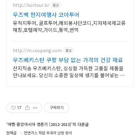
http://kortour.kr
광고
우즈벡 현지여행사 코아투어
유적지투어, 골프투어,해외봉사단코디,지자체국제교류
매칭,호텔예약,가이드,통역,번역
http://m.coupang.com
광고
우즈베키스탄 쿠팡 부담 없는 가격의 건강 재료
산지직송 우즈베키스탄, 싱싱함 가득한 고품질 제품을
만나보세요. 당신의 소중한 일상에 생기를 불어넣는 한
방재료, 쿠팡에서 만나보세요.
17
구독하기
'여행-중앙아시아 생존기 (2012-2013)'의 다른글
현재글
천연가스 자원 부국의 난방 방식