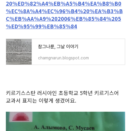
20%ED%82%A4%EB%A5%B4%EA%B8%B0
%EC%8A%A4%EC%96%B4%20%EA%B3%B
C%EB%AA%A9%202006%EB%85%84%205
%ED%95%99%EB%85%84
참그나룬, 그날 이야기
chamgnarun.blogspot.com
키르기스스탄 러시아인 초등학교 5학년 키르기스어
교과서 표지는 이렇게 생겼어요.