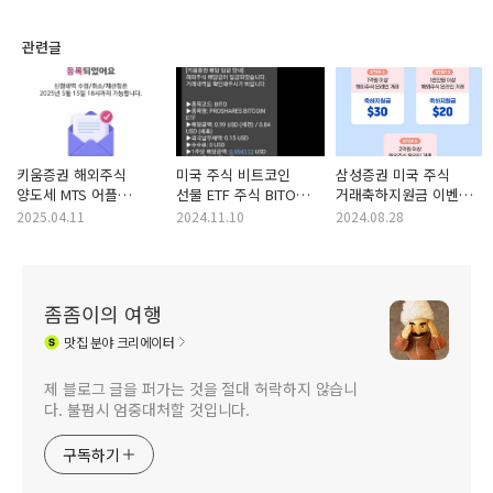
관련글
키움증권 해외주식
미국 주식 비트코인
삼성증권 미국 주식
양도세 MTS 어플
선물 ETF 주식 BITO
거래축하지원금 이벤트
영웅문 대행 신청 방법
(ProShares Bitcoin
tip, 해외주식
2025.04.11
2024.11.10
2024.08.28
및 후기
ETF) 2024년 11월
통합예수금 후기
분배금 입금
좀좀이의 여행
맛집
분야 크리에이터
제 블로그 글을 퍼가는 것을 절대 허락하지 않습니
다. 불펌시 엄중대처할 것입니다.
구독하기