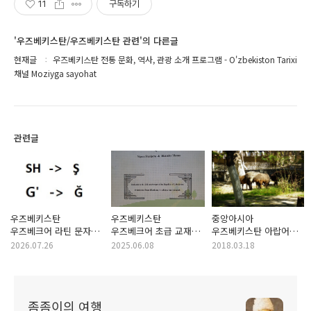
11
구독하기
'우즈베키스탄/우즈베키스탄 관련'의 다른글
현재글
우즈베키스탄 전통 문화, 역사, 관광 소개 프로그램 - O'zbekiston Tarixi
채널 Moziyga sayohat
관련글
우즈베키스탄
우즈베키스탄
중앙아시아
우즈베크어 라틴 문자
우즈베크어 초급 교재
우즈베키스탄 아랍어
개정안 2026년 7월 7일
Marhamat - Uzbek
방언
2026.07.26
2025.06.08
2018.03.18
하원 통과 - 이번에는
Coursebook for
정말 바뀌는가
Beginners
좀좀이의 여행