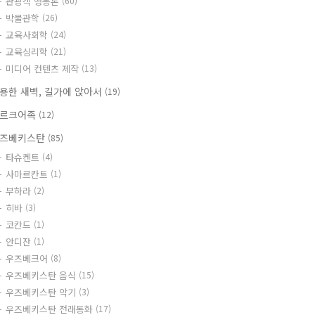
관광객 행동론
(60)
박물관학
(26)
교육사회학
(24)
교육심리학
(21)
미디어 컨텐츠 제작
(13)
용한 새벽, 길가에 앉아서
(19)
르크어족
(12)
즈베키스탄
(85)
타슈켄트
(4)
사마르칸트
(1)
부하라
(2)
히바
(3)
코칸드
(1)
안디잔
(1)
우즈베크어
(8)
우즈베키스탄 음식
(15)
우즈베키스탄 악기
(3)
우즈베키스탄 전래동화
(17)