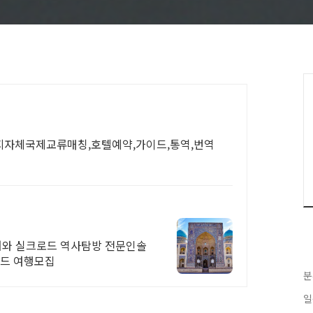
지자체국제교류매칭,호텔예약,가이드,통역,번역
어와 실크로드 역사탐방 전문인솔
로드 여행모집
분
일