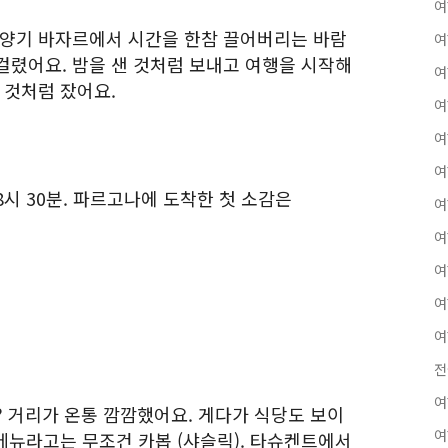
여
 양기 바자르에서 시간을 한참 끌어버리는 바람
여
걸렸어요. 밤을 샌 것처럼 보내고 여행을 시작해
여
 것처럼 잤어요.
여
여
여
시 30분. 파르고나에 도착한 첫 소감은
여
여
여
여
여
전
여
? 거리가 온통 깜깜했어요. 게다가 식당도 보이
여
 메뉴라고는 무조건 카봅 (샤슬릭). 타슈켄트에서