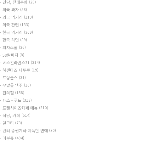
민담, 전래동화
(28)
외국 과자
(58)
외국 먹거리
(119)
외국 관련
(133)
한국 먹거리
(369)
한국 라면
(89)
피자스쿨
(36)
59쌀피자
(8)
베스킨라빈스31
(314)
하겐다즈 나뚜루
(19)
프링글스
(31)
무알콜 맥주
(10)
편의점
(158)
패스트푸드
(313)
프랜차이즈카페 메뉴
(310)
식당, 카페
(514)
밀크티
(73)
반려 증권계좌 지독한 연애
(30)
미분류
(494)