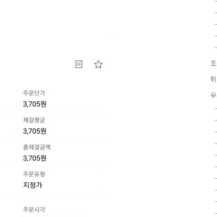
조
튀
우