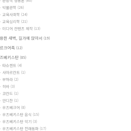
관광객 행동론
(60)
박물관학
(26)
교육사회학
(24)
교육심리학
(21)
미디어 컨텐츠 제작
(13)
용한 새벽, 길가에 앉아서
(19)
르크어족
(12)
즈베키스탄
(85)
타슈켄트
(4)
사마르칸트
(1)
부하라
(2)
히바
(3)
코칸드
(1)
안디잔
(1)
우즈베크어
(8)
우즈베키스탄 음식
(15)
우즈베키스탄 악기
(3)
우즈베키스탄 전래동화
(17)