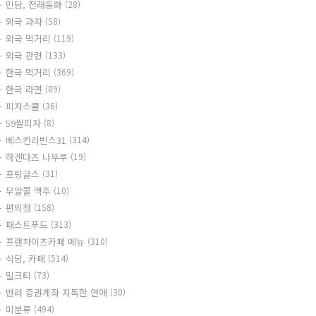
민담, 전래동화
(28)
외국 과자
(58)
외국 먹거리
(119)
외국 관련
(133)
한국 먹거리
(369)
한국 라면
(89)
피자스쿨
(36)
59쌀피자
(8)
베스킨라빈스31
(314)
하겐다즈 나뚜루
(19)
프링글스
(31)
무알콜 맥주
(10)
편의점
(158)
패스트푸드
(313)
프랜차이즈카페 메뉴
(310)
식당, 카페
(514)
밀크티
(73)
반려 증권계좌 지독한 연애
(30)
미분류
(494)