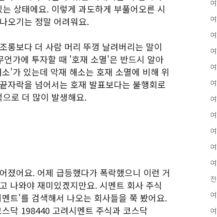
여
는 상태에요. 이렇게 과도하게 부풀어오른 시
여
 나오기는 정말 어려워요.
여
 조롱보다 더 사람 머리 뚜껑 날려버리는 말이
여
무언가에 투자할 때 '호재 소멸'은 반드시 알아
여
해소'가 있는데 악재 해소는 호재 소멸에 비해 위
 끝자락을 넘어서는 호재 발표보다는 불행회로
여
으로 더 많이 발생해요.
여
여
여
여
여
싶어졌어요. 어제 급등했다가 폭락했으니 이런 거
전
벌고 나와야 재미있겠지만요. 시멘트 회사 주식
여
시멘트'를 검색해서 나오는 회사들을 쭉 봤어요.
스닥 198440 고려시멘트 주식과 코스닥
여