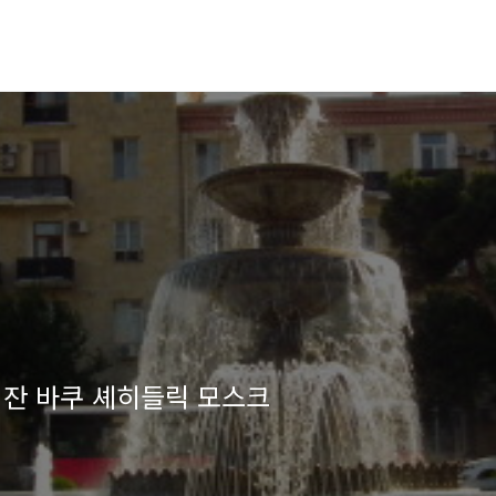
바이잔 바쿠 셰히들릭 모스크