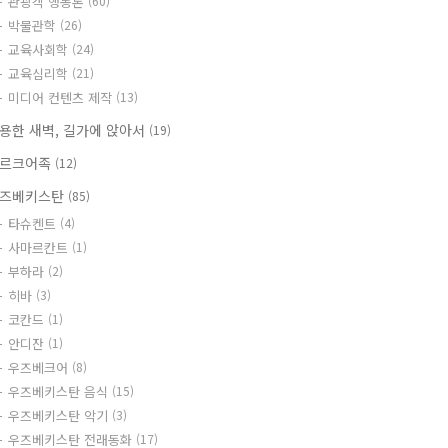
관광객 행동론
(60)
박물관학
(26)
교육사회학
(24)
교육심리학
(21)
미디어 컨텐츠 제작
(13)
용한 새벽, 길가에 앉아서
(19)
르크어족
(12)
즈베키스탄
(85)
타슈켄트
(4)
사마르칸트
(1)
부하라
(2)
히바
(3)
코칸드
(1)
안디잔
(1)
우즈베크어
(8)
우즈베키스탄 음식
(15)
우즈베키스탄 악기
(3)
우즈베키스탄 전래동화
(17)