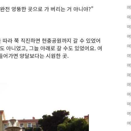
여
 완전 엉뚱한 곳으로 가 버리는 거 아니야?"
여
여
여
을 따라 쭉 직진하면 현충공원까지 갈 수 있었어
여
도 아니었고, 그늘 아래로 갈 수도 있었어요. 여
들어가면 양달보다는 시원한 곳.
여
여
여
여
여
여
여
여