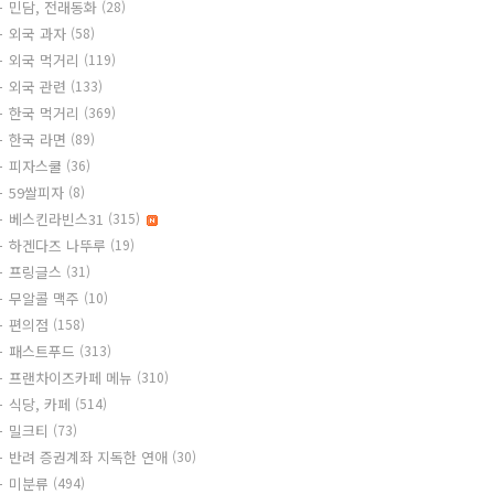
민담, 전래동화
(28)
외국 과자
(58)
외국 먹거리
(119)
외국 관련
(133)
한국 먹거리
(369)
한국 라면
(89)
피자스쿨
(36)
59쌀피자
(8)
베스킨라빈스31
(315)
하겐다즈 나뚜루
(19)
프링글스
(31)
무알콜 맥주
(10)
편의점
(158)
패스트푸드
(313)
프랜차이즈카페 메뉴
(310)
식당, 카페
(514)
밀크티
(73)
반려 증권계좌 지독한 연애
(30)
미분류
(494)