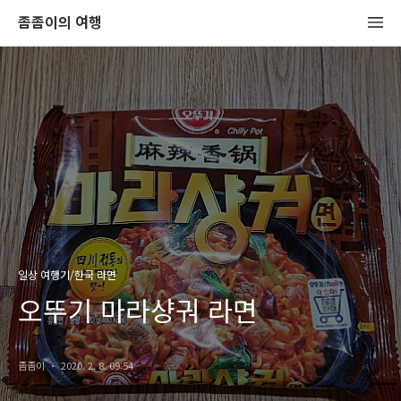
좀좀이의 여행
일상 여행기/한국 라면
오뚜기 마라샹궈 라면
좀좀이
2020. 2. 8. 09:54