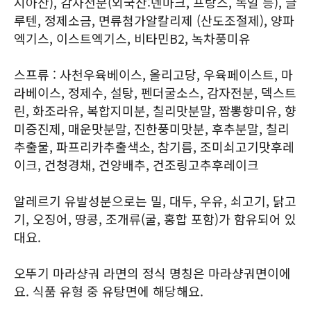
시아산), 감자전분(외국산:덴마크, 프랑스, 독일 등), 글
루텐, 정제소금, 면류첨가알칼리제 (산도조절제), 양파
엑기스, 이스트엑기스, 비타민B2, 녹차풍미유
스프류 : 사천우육베이스, 올리고당, 우육페이스트, 마
라베이스, 정제수, 설탕, 펜더굴소스, 감자전분, 덱스트
린, 화조라유, 복합지미분, 칠리맛분말, 짬뽕향미유, 향
미증진제, 매운맛분말, 진한풍미맛분, 후추분말, 칠리
추출물, 파프리카추출색소, 참기름, 조미쇠고기맛후레
이크, 건청경채, 건양배추, 건조링고추후레이크
알레르기 유발성분으로는 밀, 대두, 우유, 쇠고기, 닭고
기, 오징어, 땅콩, 조개류(굴, 홍합 포함)가 함유되어 있
대요.
오뚜기 마라샹궈 라면의 정식 명칭은 마라샹궈면이에
요. 식품 유형 중 유탕면에 해당해요.