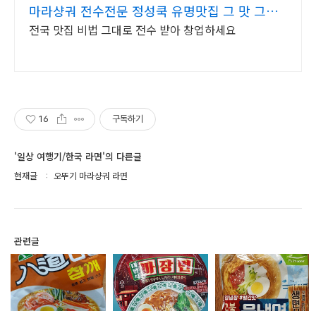
마라샹궈 전수전문 정성쿡 유명맛집 그 맛 그대
로
전국 맛집 비법 그대로 전수 받아 창업하세요
16
구독하기
'일상 여행기/한국 라면'의 다른글
현재글
오뚜기 마라샹궈 라면
관련글