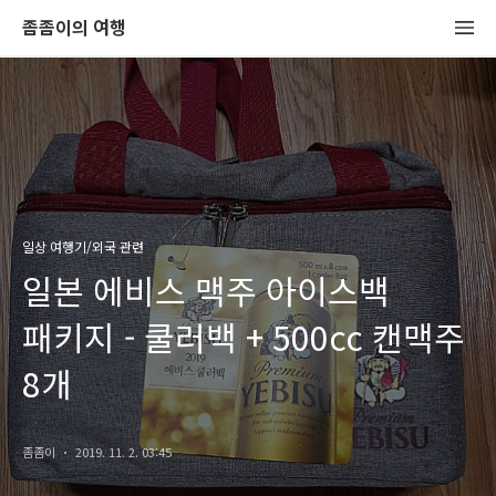
좀좀이의 여행
일상 여행기/외국 관련
일본 에비스 맥주 아이스백
패키지 - 쿨러백 + 500cc 캔맥주
8개
좀좀이
2019. 11. 2. 03:45