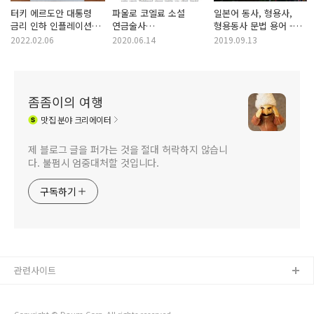
터키 에르도안 대통령
파울로 코엘료 소설
일본어 동사, 형용사,
금리 인하 인플레이션
연금술사
형용동사 문법 용어 -
사태와 터키 10만 리라
투르크메니스탄
미연형, 연용형, 종지형,
2022.02.06
2020.06.14
2019.09.13
동전
투르크멘어 버전
연체형, 가정형, 명령형
좀좀이의 여행
맛집
분야 크리에이터
제 블로그 글을 퍼가는 것을 절대 허락하지 않습니
다. 불펌시 엄중대처할 것입니다.
구독하기
관련사이트