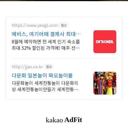
https://www.yeogi.com
광고
에비스, 여기어때 결제사 최대 2
만원 추가할인
8월에 예약하면 전 세계 인기 숙소를
최대 52% 할인된 가격에! 매주 선착
순 30% 오픈런 할인까지, 지금 최저
가로 숙소 예약하기
http://jjao.co.kr
광고
다문화 일본놀이 짜오놀이몰
다문화놀이 세계전통놀이 다문화의
상 세계전통놀이만들기 세계전통의
상 다문화교구