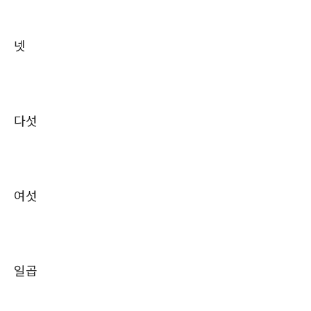
넷
다섯
여섯
일곱