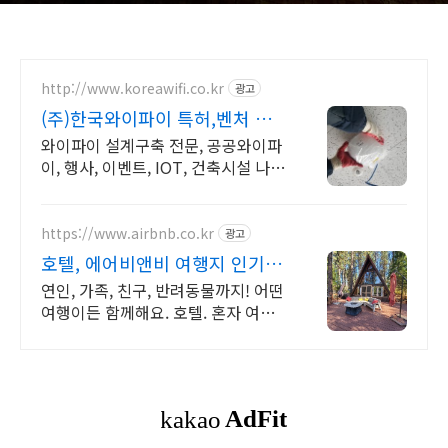
http://www.koreawifi.co.kr
광고
(주)한국와이파이 특허,벤처 관
급공사, 건설공사 가능
와이파이 설계구축 전문, 공공와이파
이, 행사, 이벤트, IOT, 건축시설 나라
장터 입찰 가능 기업, 성공사업의 지
름길 와이파이 프리존 구축. 견적문의
https://www.airbnb.co.kr
광고
호텔, 에어비앤비 여행지 인기숙
소 둘러보기
연인, 가족, 친구, 반려동물까지! 어떤
여행이든 함께해요. 호텔. 혼자 여행,
신나는 파티, 가족과의 편안한 휴식까
지, 에어비앤비에서 만나보세요.