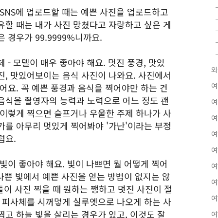
 SNS에 업로드할 때는 예쁜 사진을 업로드하고
유할 때는 내가 사진 망쳤다고 자랑하고 싶은 게
 경우가 99.9999%니까요.
 - 모델이 매우 좋아야 해요. 멋진 풍경, 맛있
외
진, 맛있어보이는 음식 사진이 나와요. 사진에서
여
어요. 꼭 예쁜 풍경과 음식을 찍어야만 하는 건
음식을 촬영자의 능력과 노력으로 어느 정도 괜
여
 이렇게 찍으면 슬프거나 우울한 주제 하나가 사
여
가를 아무리 멋있게 찍어봐야 '가난'이라는 부정
여
럼요.
여
빛이 좋아야 해요. 빛이 나쁘면 뭘 어떻게 찍어
여
 나쁜 빛에서 예쁜 사진을 얻는 방법이 없지는 않
여
람들이 사진 찍을 때 원하는 쨍하고 멋진 사진이 절
여
서 피사체를 시꺼멓게 실루엣으로 나오게 하는 사
고 하늘 빛을 살리는 경우가 있고, 이것도 잘
여