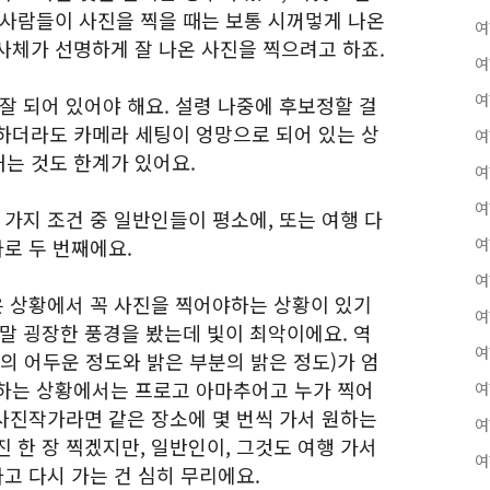
 사람들이 사진을 찍을 때는 보통 시꺼멓게 나온
여
사체가 선명하게 잘 나온 사진을 찍으려고 하죠.
여
여
잘 되어 있어야 해요. 설령 나중에 후보정할 걸
하더라도 카메라 세팅이 엉망으로 되어 있는 상
여
는 것도 한계가 있어요.
여
여
 가지 조건 중 일반인들이 평소에, 또는 여행 다
바로 두 번째에요.
여
여
은 상황에서 꼭 사진을 찍어야하는 상황이 있기
여
말 굉장한 풍경을 봤는데 빛이 최악이에요. 역
여
의 어두운 정도와 밝은 부분의 밝은 정도)가 엄
하는 상황에서는 프로고 아마추어고 누가 찍어
여
 사진작가라면 같은 장소에 몇 번씩 가서 원하는
여
 한 장 찍겠지만, 일반인이, 그것도 여행 가서
여
다고 다시 가는 건 심히 무리에요.