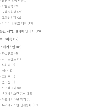
관광객 행동론
(60)
박물관학
(26)
교육사회학
(24)
교육심리학
(21)
미디어 컨텐츠 제작
(13)
용한 새벽, 길가에 앉아서
(19)
르크어족
(12)
즈베키스탄
(85)
타슈켄트
(4)
사마르칸트
(1)
부하라
(2)
히바
(3)
코칸드
(1)
안디잔
(1)
우즈베크어
(8)
우즈베키스탄 음식
(15)
우즈베키스탄 악기
(3)
우즈베키스탄 전래동화
(17)