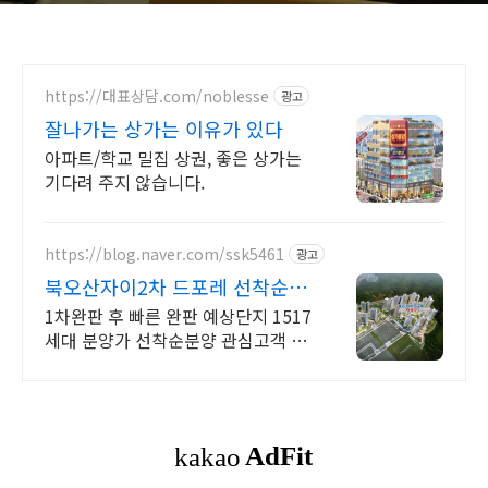
https://대표상담.com/noblesse
광고
잘나가는 상가는 이유가 있다
아파트/학교 밀집 상권, 좋은 상가는
기다려 주지 않습니다.
https://blog.naver.com/ssk5461
광고
북오산자이2차 드포레 선착순공
급 고객등록
1차완판 후 빠른 완판 예상단지 1517
세대 분양가 선착순분양 관심고객 등
록