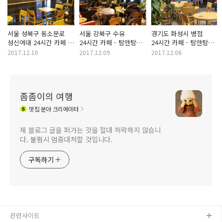
서울 성북구 동소문로
서울 강북구 수유
경기도 화성시 병점
성신여대 24시간 카페 -
24시간 카페 - 탐앤탐스
24시간 카페 - 탐앤탐스
탐앤탐스 성신여대점
수유역점
병점점
2017.12.10
2017.12.09
2017.12.06
좀좀이의 여행
맛집
분야 크리에이터
제 블로그 글을 퍼가는 것을 절대 허락하지 않습니
다. 불펌시 엄중대처할 것입니다.
구독하기
관련사이트