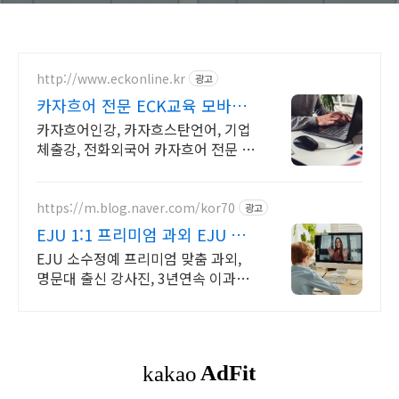
http://www.eckonline.kr
광고
카자흐어 전문 ECK교육 모바일
무제한 다운로드
카자흐어인강, 카자흐스탄언어, 기업
체출강, 전화외국어 카자흐어 전문 교
육기관
https://m.blog.naver.com/kor70
광고
EJU 1:1 프리미엄 과외 EJU 전
문가들의 밀착 관리
EJU 소수정예 프리미엄 맞춤 과외,
명문대 출신 강사진, 3년연속 이과과
목/수학 만점자 배출, 검증된 관리와
강의력, INSPIRICA