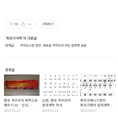
10
구독하기
'튀르크어족'의 다른글
현재글
카자흐스탄 정부, 새로운 카자흐어 라틴 알파벳 공표
관련글
중국 위구르어 독학으로
소련, 중국 위구르어
투르크메니스탄의
배우기 01 - 인사,
문자개혁 역사
투르크멘어 문자개혁
대명사, 기본 문장 구조
과정
2019.01.22
2019.01.16
2015.04.17