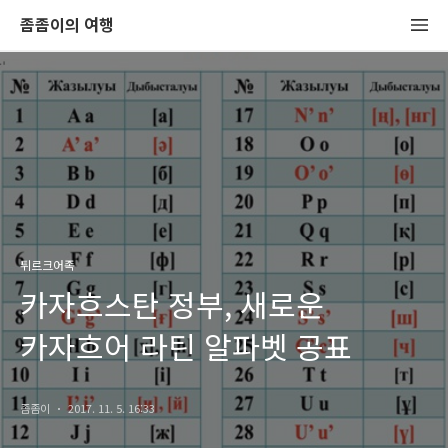
좀좀이의 여행
튀르크어족
카자흐스탄 정부, 새로운
카자흐어 라틴 알파벳 공표
좀좀이
2017. 11. 5. 16:33