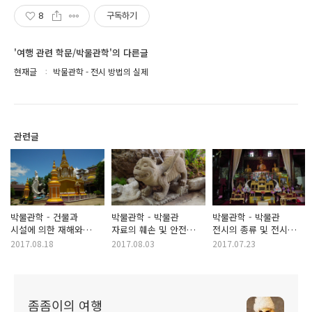
8
구독하기
'여행 관련 학문/박물관학'의 다른글
현재글
박물관학 - 전시 방법의 실제
관련글
박물관학 - 건물과
박물관학 - 박물관
박물관학 - 박물관
시설에 의한 재해와
자료의 훼손 및 안전
전시의 종류 및 전시
안전대책
대책
장소, 해외전시
2017.08.18
2017.08.03
2017.07.23
좀좀이의 여행