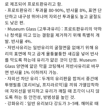
로 제조되어 프로트판유리고 함.
- 프로트판유리 : 투과율 80-90%, 반사율 8%, 표면 단
단하고 내구성 뛰어나며 자외선 투과율도 높고 굴절도
도 낮은 편.
- Museum Glass (고투과유리) : 프로트판유리의 약하
나 청색을 띠고 있는 결함을 제거하기 위해 특별히 개
발. 반사율 4%.
- 저반사유리는 일반유리의 굴절면을 없애기 위해 유
리의 표면에 작고 곱게 울퉁불퉁한 새김을 넣어 반사
를 막도록 하는데 유리가 얇은 것이 단점. Museum
Glass 양면에 얇은 막을 코팅해서 저반사유리로 바꾸
면 반사율 1% 이하까지 가능.
- 자외선 차단 유리 : 두개의 유리판을 합쳐서 중간에
투명필름 (포리비닐, 프지라르막)을 끼워 가열압착하
여 자외선을 방지하고 유리가 깨질 때 조각이 나지 않
도록 하는 등 안전성, 방범성을 높인 것.
- 강화유리 : 일반 유리보다 강도가 3~5배. 해머로 때