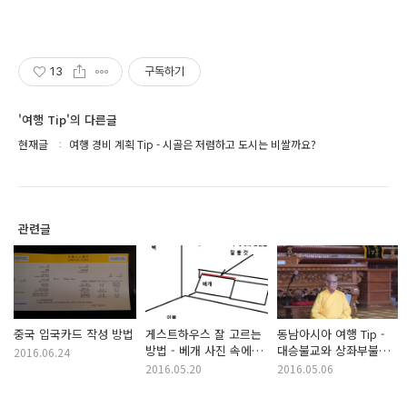
13
구독하기
'여행 Tip'의 다른글
현재글
여행 경비 계획 Tip - 시골은 저렴하고 도시는 비쌀까요?
관련글
중국 입국카드 작성 방법
게스트하우스 잘 고르는
동남아시아 여행 Tip -
방법 - 베개 사진 속에
대승불교와 상좌부불교
2016.06.24
객실 크기가 있다
차이점 세 가지
2016.05.20
2016.05.06