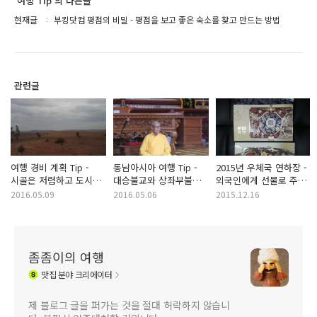
'여행 Tip'의 다른글
현재글
부킹닷컴 평점의 비밀 - 평점을 보고 좋은 숙소를 찾고 만드는 방법
관련글
여행 경비 계획 Tip -
동남아시아 여행 Tip -
2015년 우체국 연하장 -
시골은 저렴하고 도시는
대승불교와 상좌부불교
외국인에게 선물로 주기
비쌀까요?
차이점 세 가지
좋은 카드
2016.05.09
2016.05.06
2015.12.16
좀좀이의 여행
맛집
분야 크리에이터
제 블로그 글을 퍼가는 것을 절대 허락하지 않습니