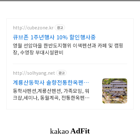
http://cubezone.kr
광고
큐브존 1주년행사 10% 할인행사중
영월 선암마을 한반도지형위 이색펜션과 카페 및 캠핑
장, 수영장 부대시설완비
http://solhyang.net
광고
계룡산동학사 솔향전통한옥펜션
솔향
동학사펜션,계룡산펜션, 가족모임, 워
크샵,세미나, 동월계곡, 전통한옥펜
션, 바베큐