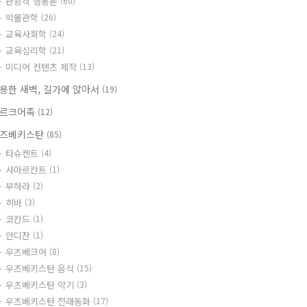
관광객 행동론
(60)
박물관학
(26)
교육사회학
(24)
교육심리학
(21)
미디어 컨텐츠 제작
(13)
용한 새벽, 길가에 앉아서
(19)
르크어족
(12)
즈베키스탄
(85)
타슈켄트
(4)
사마르칸트
(1)
부하라
(2)
히바
(3)
코칸드
(1)
안디잔
(1)
우즈베크어
(8)
우즈베키스탄 음식
(15)
우즈베키스탄 악기
(3)
우즈베키스탄 전래동화
(17)