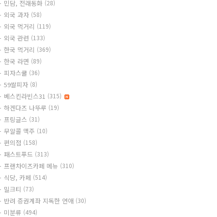
민담, 전래동화
(28)
외국 과자
(58)
외국 먹거리
(119)
외국 관련
(133)
한국 먹거리
(369)
한국 라면
(89)
피자스쿨
(36)
59쌀피자
(8)
베스킨라빈스31
(315)
하겐다즈 나뚜루
(19)
프링글스
(31)
무알콜 맥주
(10)
편의점
(158)
패스트푸드
(313)
프랜차이즈카페 메뉴
(310)
식당, 카페
(514)
밀크티
(73)
반려 증권계좌 지독한 연애
(30)
미분류
(494)