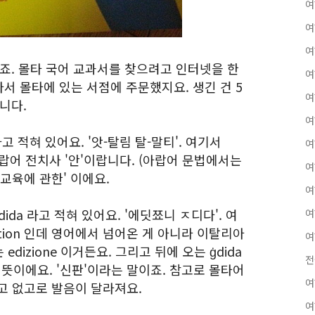
여
여
여
 뜻이죠. 몰타 국어 교과서를 찾으려고 인터넷을 한
여
서 몰타에 있는 서점에 주문했지요. 생긴 건 5
여
니다.
여
ti 라고 적혀 있어요. '앗-탈림 탈-말티'. 여기서
여
아랍어 전치사 '안'이랍니다. (아랍어 문법에서는
여
교육에 관한' 이에요.
여
Ġdida 라고 적혀 있어요. '에딧쬬니 ㅈ디다'. 여
여
edition 인데 영어에서 넘어온 게 아니라 이탈리아
여
izione 이거든요. 그리고 뒤에 오는 ġdida
전
는 뜻이에요. '신판'이라는 말이죠. 참고로 몰타어
여
있고 없고로 발음이 달라져요.
여