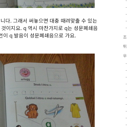
이랍니다. 그래서 써놓으면 대충 때려맞출 수 있는
 것이지요. q 역시 마찬가지로 q는 성문폐쇄음
언이 q 발음이 성문폐쇄음으로 가요.
조
튀
우