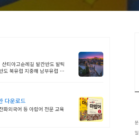
 산티아고순례길 발칸반도 발틱
반도 북유럽 지중해 남부유럽 동
한 다운로드
 전화외국어 등 아랍어 전문 교육
분
일