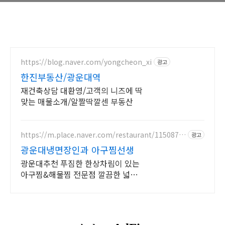
https://blog.naver.com/yongcheon_xi
광고
한진부동산/광운대역
재건축상담 대환영/고객의 니즈에 딱
맞는 매물소개/알짤딱깔센 부동산
https://m.place.naver.com/restaurant/1150879
광고
094
광운대냉면장인과 아구찜선생
광운대추천 푸짐한 한상차림이 있는
아구찜&해물찜 전문점 깔끔한 넓은
홀,단체석보유