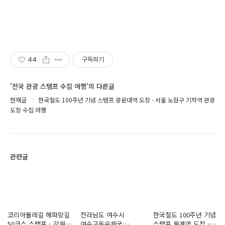
44
구독하기
'전국 관광 스탬프 수집 여행'의 다른글
현재글
한국철도 100주년 기념 스탬프 광운대역 도장 - 서울 노원구 기차역 관광
도장 수집 여행
관련글
코리아둘레길 해파랑길
전라남도 여수시
한국철도 100주년 기념
50코스 스탬프 - 강원도
여수교동우체국
스탬프 월계역 도장 -