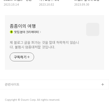
고성군 현내면 마차진
관광우편날짜도장 -
서울 노원구 월계동
2023.10.14
2023.10.02
2023.09.30
관광 도장 수집 여행
전라남도 여수시 중앙동,
관광 도장 수집 여행
이순신 광장, 교동 지역
관광 도장 수집 여행
좀좀이의 여행
맛집
분야 크리에이터
제 블로그 글을 퍼가는 것을 절대 허락하지 않습니
다. 불펌시 엄중대처할 것입니다.
구독하기
관련사이트
Copyright © Daum Corp. All rights reserved.