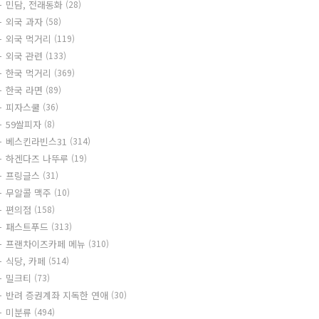
민담, 전래동화
(28)
외국 과자
(58)
외국 먹거리
(119)
외국 관련
(133)
한국 먹거리
(369)
한국 라면
(89)
피자스쿨
(36)
59쌀피자
(8)
베스킨라빈스31
(314)
하겐다즈 나뚜루
(19)
프링글스
(31)
무알콜 맥주
(10)
편의점
(158)
패스트푸드
(313)
프랜차이즈카페 메뉴
(310)
식당, 카페
(514)
밀크티
(73)
반려 증권계좌 지독한 연애
(30)
미분류
(494)