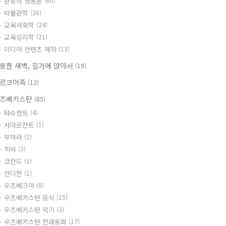
관광객 행동론
(60)
박물관학
(26)
교육사회학
(24)
교육심리학
(21)
미디어 컨텐츠 제작
(13)
용한 새벽, 길가에 앉아서
(19)
르크어족
(12)
즈베키스탄
(85)
타슈켄트
(4)
사마르칸트
(1)
부하라
(2)
히바
(3)
코칸드
(1)
안디잔
(1)
우즈베크어
(8)
우즈베키스탄 음식
(15)
우즈베키스탄 악기
(3)
우즈베키스탄 전래동화
(17)