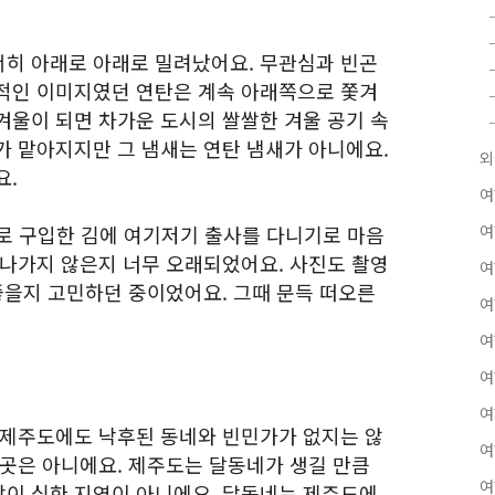
히 아래로 아래로 밀려났어요. 무관심과 빈곤
적인 이미지였던 연탄은 계속 아래쪽으로 쫓겨
겨울이 되면 차가운 도시의 쌀쌀한 겨울 공기 속
가 맡아지지만 그 냄새는 연탄 냄새가 아니에요.
외
요.
여
새로 구입한 김에 여기저기 출사를 다니기로 마음
여
 나가지 않은지 너무 오래되었어요. 사진도 촬영
여
좋을지 고민하던 중이었어요. 그때 문득 떠오른
여
여
여
여
 제주도에도 낙후된 동네와 빈민가가 없지는 않
여
 곳은 아니에요. 제주도는 달동네가 생길 만큼
여
이 심한 지역이 아니에요. 달동네는 제주도에