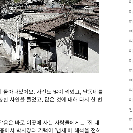
여
여
여
여
여
여
여
여
여
여
 돌아다녔어요. 사진도 많이 찍었고, 달동네를
한 사연을 들었고, 많은 것에 대해 다시 한 번
여
전
여
달음은 바로 이곳에 사는 사람들에게는 '집 대
충에서 박사장과 기택이 '냄새'에 해석을 전혀
여