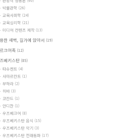
관광객 행동론
(60)
박물관학
(26)
교육사회학
(24)
교육심리학
(21)
미디어 컨텐츠 제작
(13)
용한 새벽, 길가에 앉아서
(19)
르크어족
(12)
즈베키스탄
(85)
타슈켄트
(4)
사마르칸트
(1)
부하라
(2)
히바
(3)
코칸드
(1)
안디잔
(1)
우즈베크어
(8)
우즈베키스탄 음식
(15)
우즈베키스탄 악기
(3)
우즈베키스탄 전래동화
(17)