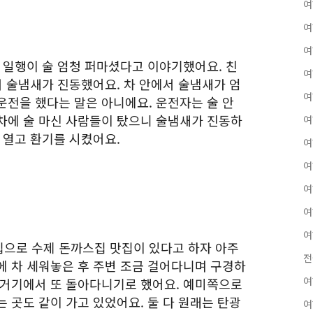
여
여
여
 일행이 술 엄청 퍼마셨다고 이야기했어요. 친
여
서 술냄새가 진동했어요. 차 안에서 술냄새가 엄
여
운전을 했다는 말은 아니에요. 운전자는 술 안
차에 술 마신 사람들이 탔으니 술냄새가 진동하
여
 열고 환기를 시켰어요.
여
여
여
여
여
으로 수제 돈까스집 맛집이 있다고 하자 아주
전
에 차 세워놓은 후 주변 조금 걸어다니며 구경하
여
 거기에서 또 돌아다니기로 했어요. 예미쪽으로
 곳도 같이 가고 있었어요. 둘 다 원래는 탄광
여