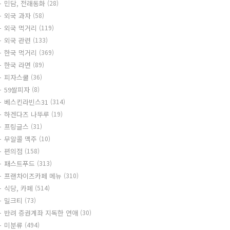
민담, 전래동화
(28)
외국 과자
(58)
외국 먹거리
(119)
외국 관련
(133)
한국 먹거리
(369)
한국 라면
(89)
피자스쿨
(36)
59쌀피자
(8)
베스킨라빈스31
(314)
하겐다즈 나뚜루
(19)
프링글스
(31)
무알콜 맥주
(10)
편의점
(158)
패스트푸드
(313)
프랜차이즈카페 메뉴
(310)
식당, 카페
(514)
밀크티
(73)
반려 증권계좌 지독한 연애
(30)
미분류
(494)