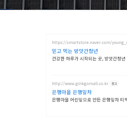
https://smartstore.naver.com/young_
믿고 먹는 방앗간청년
건강한 하루가 시작되는 곳, 방앗간청년
http://www.ginkgomall.co.kr
광고
은행마을 은행잎차
은행마을 어린잎으로 만든 은행잎차 티