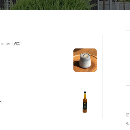
miller
광고
백
분
일