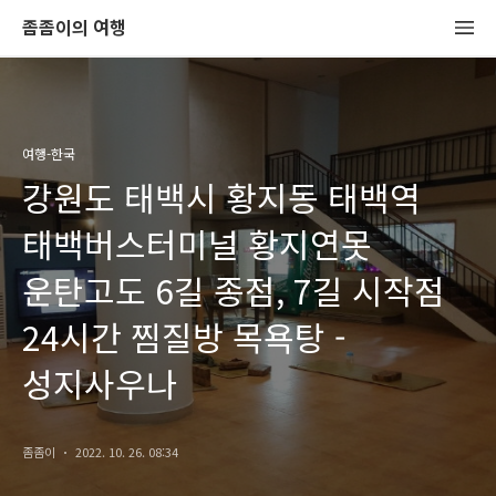
좀좀이의 여행
여행-한국
강원도 태백시 황지동 태백역
태백버스터미널 황지연못
운탄고도 6길 종점, 7길 시작점
24시간 찜질방 목욕탕 -
성지사우나
좀좀이
2022. 10. 26. 08:34