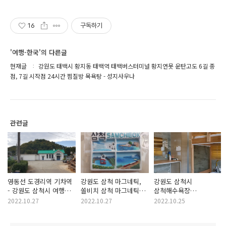
16
구독하기
'여행-한국'의 다른글
현재글
강원도 태백시 황지동 태백역 태백버스터미널 황지연못 운탄고도 6길 종
점, 7길 시작점 24시간 찜질방 목욕탕 - 성지사우나
관련글
영동선 도경리역 기차역
강원도 삼척 마그네틱,
강원도 삼척시
- 강원도 삼척시 여행지
쏠비치 삼척 마그네틱
삼척해수욕장
국가등록문화재 제298호
여행 기념품 - 굿앤굿스
게스트하우스 - 달나루
2022.10.27
2022.10.27
2022.10.25
쏠비치삼척점
게스트하우스