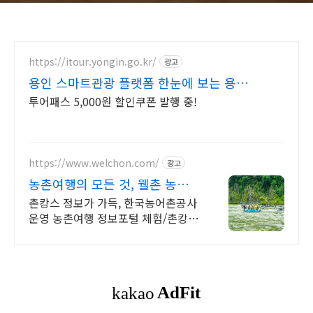
https://itour.yongin.go.kr/
광고
용인 스마트관광 플랫폼 한눈에 보는 용
인,
투어패스 5,000원 할인쿠폰 발행 중!
https://www.welchon.com/
광고
농촌여행의 모든 것, 웰촌 농촌
관광 가는 주간
촌캉스 정보가 가득, 한국농어촌공사
운영 농촌여행 정보포털 체험/촌캉
스/자연 여행을 한 번에 전국 농촌여
행 코스, 지금 확인하세요