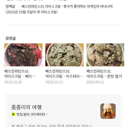
현재글
베스킨라빈스31 아이스크림 - 짱구가 좋아하는 외계인의 바나나킥
(2022년 10월 이달의 맛 아이스크림)
관련글
베스킨라빈스31
베스킨라빈스31
베스킨라빈스31
아이스크림 - 베리
아이스크림 - 미스터리
아이스크림 - 잔망 딸기
할로윈
그린 쿠앤크
2022.10.29
2022.10.12
2022.09.11
좀좀이의 여행
맛집
분야 크리에이터
제 블로그 글을 퍼가는 것을 절대 허락하지 않습니