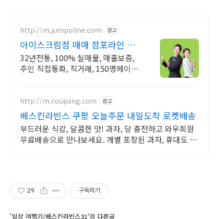
http://m.jumpoline.com
광고
아이스크림점 매매 점포라인 빠
른 직거래 & 안전중개거래
32년전통, 100% 실매물, 매출보증,
주인 직접통화, 직거래, 150명에이전
트
http://m.coupang.com
광고
베스킨라빈스 쿠팡 오늘주문 내일도착 로켓배송
부드러운 식감, 달콤한 맛! 과자, 당 충전하고 와우회원
무료배송으로 만나보세요. 개별 포장된 과자, 휴대도 간
편! 로켓배송으로 빠르게 받아보세요.
29
구독하기
'일상 여행기/베스킨라빈스31'의 다른글