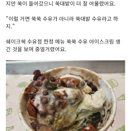
지만 쑥이 들어갔으니 쑥대밭이 더 잘 어울렸어요.
"이럴 거면 쑥쑥 수유가 아니라 쑥대밭 수유라고 하
지."
쉐이크쉑 수유점 한정 메뉴 쑥쑥 수유 아이스크림 생
긴 것을 보며 중얼거렸어요.