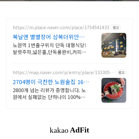
https://m.place.naver.com/place/1754541433
광고
복날엔 별별장어 삼복더위안녕
Private 룸&생일10%
노원역 1번출구위치 단독 대형식당!
발렛주차,넓은홀,단독룸완비,커피숍,
루프탑 구성 넓은 홀과 다양한 크기의
단독 룸이있어 회식,모임,상견례 등
중요한 자리 추천!
https://map.naver.com/p/entry/place/13330566
광고
23
2704명이 극찬한 노원술집 16
년 맛의 내공, 미미스낵
2800개 넘는 리뷰가 증명합니다. 노
원에서 실패없는 단하나의 100%수
제요리주점