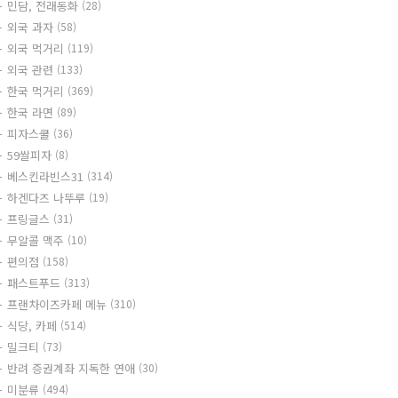
민담, 전래동화
(28)
외국 과자
(58)
외국 먹거리
(119)
외국 관련
(133)
한국 먹거리
(369)
한국 라면
(89)
피자스쿨
(36)
59쌀피자
(8)
베스킨라빈스31
(314)
하겐다즈 나뚜루
(19)
프링글스
(31)
무알콜 맥주
(10)
편의점
(158)
패스트푸드
(313)
프랜차이즈카페 메뉴
(310)
식당, 카페
(514)
밀크티
(73)
반려 증권계좌 지독한 연애
(30)
미분류
(494)