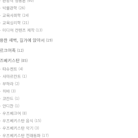
관광객 행동론
(60)
박물관학
(26)
교육사회학
(24)
교육심리학
(21)
미디어 컨텐츠 제작
(13)
용한 새벽, 길가에 앉아서
(19)
르크어족
(12)
즈베키스탄
(85)
타슈켄트
(4)
사마르칸트
(1)
부하라
(2)
히바
(3)
코칸드
(1)
안디잔
(1)
우즈베크어
(8)
우즈베키스탄 음식
(15)
우즈베키스탄 악기
(3)
우즈베키스탄 전래동화
(17)