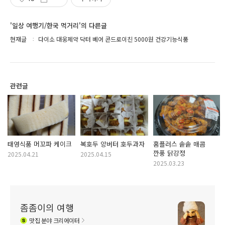
'일상 여행기/한국 먹거리'의 다른글
현재글
다이소 대웅제약 닥터 베어 콘드로이친 5000원 건강기능식품
관련글
태영식품 머꼬파 케이크
복호두 앙버터 호두과자
홈플러스 솥솥 매콤
깐풍 닭강정
2025.04.21
2025.04.15
2025.03.23
좀좀이의 여행
맛집
분야 크리에이터