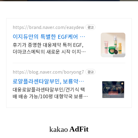
https://brand.naver.com/easydew
광고
이지듀만의 특별한 EGF케어 이
지듀 공식몰 혜택
후기가 증명한 대웅제약 특허 EGF,
더마코스메틱의 새로운 시작 이지듀
로 대비하는 여름! 지금 역대급 할인
중
https://blog.naver.com/boryong7
광고
로얄플라센타알부민, 보룡약국
대형약국/태릉입구,육사 근처
대웅로얄플라센타알부민/건기식 택
배 배송 가능/100평 대형약국 보룡약
국/친절상담!