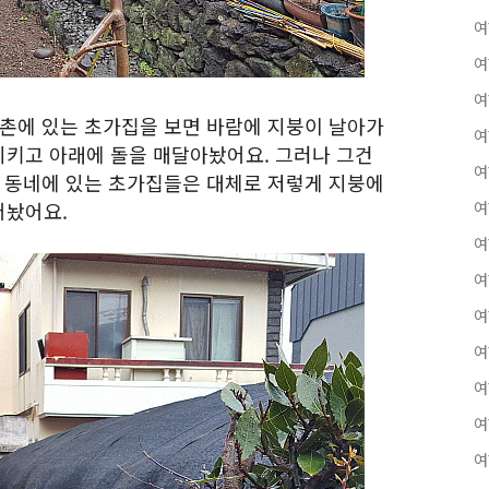
여
여
여
속촌에 있는 초가집을 보면 바람에 지붕이 날아가
여
키고 아래에 돌을 매달아놨어요. 그러나 그건
여
적 동네에 있는 초가집들은 대체로 저렇게 지붕에
어놨어요.
여
여
여
여
여
여
여
여