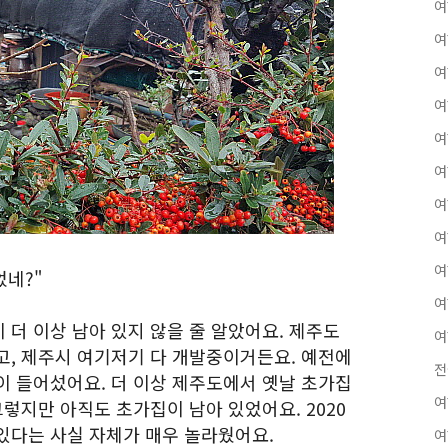
여
여
여
여
여
여
여
여
여
었네?"
여
더 이상 남아 있지 않을 줄 알았어요. 제주도
여
고, 제주시 여기저기 다 개발중이거든요. 예전에
전
이 들어섰어요. 더 이상 제주도에서 옛날 초가집
여
그렇지만 아직도 초가집이 남아 있었어요. 2020
있다는 사실 자체가 매우 놀라웠어요.
여