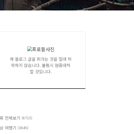
제 블로그 글을 퍼가는 것을 절대 허
락하지 않습니다. 불펌시 엄중대처
할 것입니다.
류 전체보기
(6715)
상 여행기
(3645)