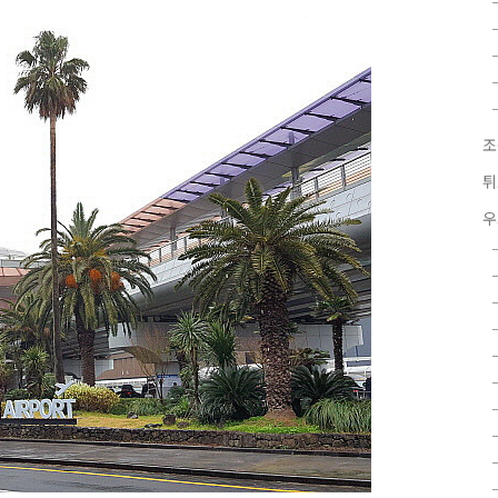
조
튀
우