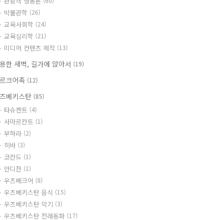
관광객 행동론
(60)
박물관학
(26)
교육사회학
(24)
교육심리학
(21)
미디어 컨텐츠 제작
(13)
용한 새벽, 길가에 앉아서
(19)
르크어족
(12)
즈베키스탄
(85)
타슈켄트
(4)
사마르칸트
(1)
부하라
(2)
히바
(3)
코칸드
(1)
안디잔
(1)
우즈베크어
(8)
우즈베키스탄 음식
(15)
우즈베키스탄 악기
(3)
우즈베키스탄 전래동화
(17)