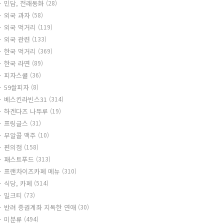
민담, 전래동화
(28)
외국 과자
(58)
외국 먹거리
(119)
외국 관련
(133)
한국 먹거리
(369)
한국 라면
(89)
피자스쿨
(36)
59쌀피자
(8)
베스킨라빈스31
(314)
하겐다즈 나뚜루
(19)
프링글스
(31)
무알콜 맥주
(10)
편의점
(158)
패스트푸드
(313)
프랜차이즈카페 메뉴
(310)
식당, 카페
(514)
밀크티
(73)
반려 증권계좌 지독한 연애
(30)
미분류
(494)