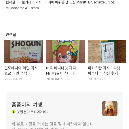
현재글
불가리아 과자 - 마레띠 머쉬룸 앤 크림 Maretti Bruschette Chips
Mushrooms & Cream
관련글
인도네시아 라면 과자
태국 바나나맛 과자
파키스탄 과자 - 피넛
쇼군 라멘 스낵
Mr.Mee 미스터미
피스타 비스킷 후기
바나나맛
English Biscuit Peanut
2020.04.29
2020.04.21
2019.10.26
Pista Biscuits
좀좀이의 여행
맛집
분야 크리에이터
제 블로그 글을 퍼가는 것을 절대 허락하지 않습니