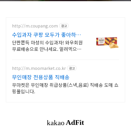
http://m.coupang.com
광고
수입과자 쿠팡 모두가 좋아하는
간식
단짠쫀득 마성의 수입과자! 와우회원
무료배송으로 만나세요. 얼려먹으면
더 맛있는 웨이퍼! 개별포장으로 어디
서든 간편하게 즐겨요.
http://m.moomarket.co.kr
광고
무인매장 전용상품 직배송
무마켓은 무인매장 취급상품(스낵,음료) 직배송 도매 쇼
핑몰입니다.