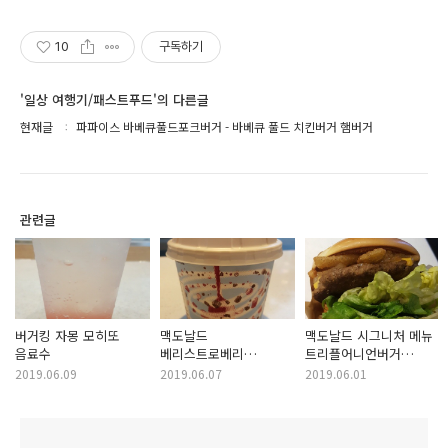
10
구독하기
'일상 여행기/패스트푸드'의 다른글
현재글
파파이스 바베큐풀드포크버거 - 바베큐 풀드 치킨버거 햄버거
관련글
버거킹 자몽 모히또
맥도날드
맥도날드 시그니처 메뉴
음료수
베리스트로베리
트리플어니언버거
맥플러리
햄버거
2019.06.09
2019.06.07
2019.06.01