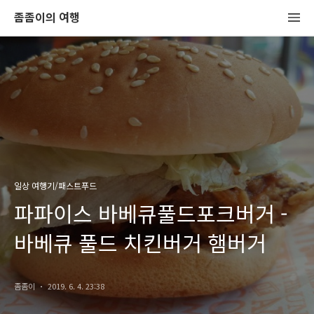
좀좀이의 여행
일상 여행기/패스트푸드
파파이스 바베큐풀드포크버거 -
바베큐 풀드 치킨버거 햄버거
좀좀이
2019. 6. 4. 23:38