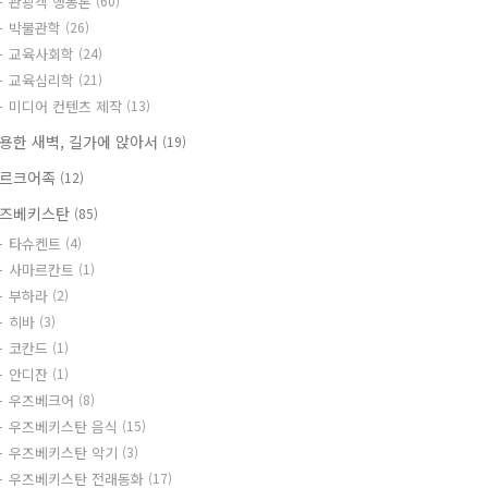
관광객 행동론
(60)
박물관학
(26)
교육사회학
(24)
교육심리학
(21)
미디어 컨텐츠 제작
(13)
용한 새벽, 길가에 앉아서
(19)
르크어족
(12)
즈베키스탄
(85)
타슈켄트
(4)
사마르칸트
(1)
부하라
(2)
히바
(3)
코칸드
(1)
안디잔
(1)
우즈베크어
(8)
우즈베키스탄 음식
(15)
우즈베키스탄 악기
(3)
우즈베키스탄 전래동화
(17)