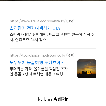
https://www.traveldoc-srilanka.kr/
광고
스리랑카 전자여행허가 ETA
스리랑카 ETA 신청대행, 빠르고 간편한 한국어 작성 절
차. 연중무휴 24시 접수
https://tourchoice.modetour.co.kr
광고
모두투어 몽골여행 투어초이스
청량함,초자연,별축제 끝판왕
무더위는 가라. 올여름을 책임질 초자
연 몽골여행 게르체험 내몽고 여행도
OK 쏟아지는 별, 몽고인들의 숙소 신
게르, 그들만의 전통식 모든게 처음
겪는 새로움