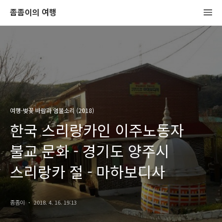
좀좀이의 여행
여행-벚꽃 바람과 염불소리 (2018)
한국 스리랑카인 이주노동자
불교 문화 - 경기도 양주시
스리랑카 절 - 마하보디사
좀좀이
2018. 4. 16. 19:13