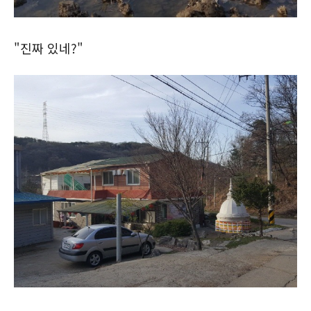
"진짜 있네?"