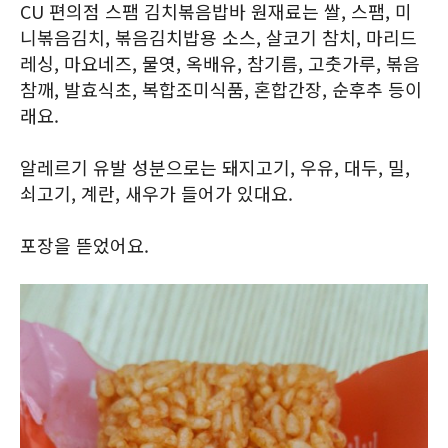
CU 편의점 스팸 김치볶음밥바 원재료는 쌀, 스팸, 미
니볶음김치, 볶음김치밥용 소스, 살코기 참치, 마리드
레싱, 마요네즈, 물엿, 옥배유, 참기름, 고춧가루, 볶음
참깨, 발효식초, 복합조미식품, 혼합간장, 순후추 등이
래요.
알레르기 유발 성분으로는 돼지고기, 우유, 대두, 밀,
쇠고기, 계란, 새우가 들어가 있대요.
포장을 뜯었어요.