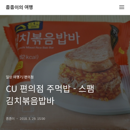
좀좀이의 여행
일상 여행기/편의점
CU 편의점 주먹밥 - 스팸
김치볶음밥바
좀좀이
2018. 3. 29. 15:00