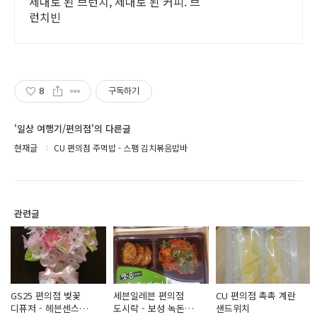
제대로 된 브런치, 제대로 된 커피. 브
런치빈
8
구독하기
'일상 여행기/편의점'의 다른글
현재글
CU 편의점 주먹밥 - 스팸 김치볶음밥바
관련글
GS25 편의점 벚꽃
세븐일레븐 편의점
CU 편의점 촉촉 계란
디퓨저 - 헤븐센스
도시락 - 보성 녹돈
샌드위치