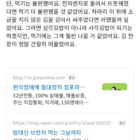
단, 먹기는 불편했어요. 전자렌지로 돌려서 뜨뜻해졌
다면 먹기 더 불편했을 것 같았어요. 차라리 이 위에 소
금을 치지 않은 김을 감아서 싸주었다면 어땠을까 싶
었어요. 그러면 삼각김밥이 아니라 사각김밥이 되기는
하겠지만, 먹기에는 그게 훨씬 나을 거 같았어요. 김 한
장이 정말 간절히 떠올랐어요.
http://m.jumpoline.com
광고
편의점매매 절대정직 점포라인
빠른 직거래 & 안전중개거래
32년전통, 100% 실매물, 매출보증,
주인 직접통화, 직거래, 150명에이전
트
https://map.naver.com/p/entry/place/19553278
광고
57
밥대신 브런치 먹는 그날까지