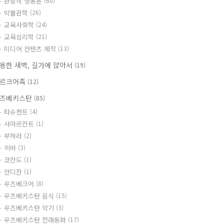
관광객 행동론
(60)
박물관학
(26)
교육사회학
(24)
교육심리학
(21)
미디어 컨텐츠 제작
(13)
용한 새벽, 길가에 앉아서
(19)
르크어족
(12)
즈베키스탄
(85)
타슈켄트
(4)
사마르칸트
(1)
부하라
(2)
히바
(3)
코칸드
(1)
안디잔
(1)
우즈베크어
(8)
우즈베키스탄 음식
(15)
우즈베키스탄 악기
(3)
우즈베키스탄 전래동화
(17)