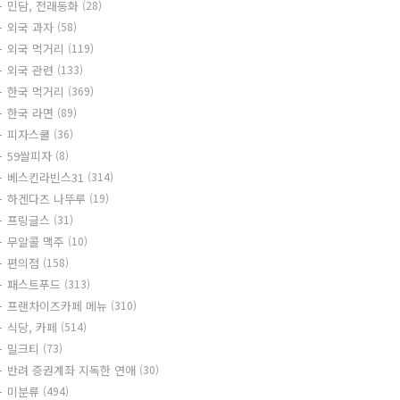
민담, 전래동화
(28)
외국 과자
(58)
외국 먹거리
(119)
외국 관련
(133)
한국 먹거리
(369)
한국 라면
(89)
피자스쿨
(36)
59쌀피자
(8)
베스킨라빈스31
(314)
하겐다즈 나뚜루
(19)
프링글스
(31)
무알콜 맥주
(10)
편의점
(158)
패스트푸드
(313)
프랜차이즈카페 메뉴
(310)
식당, 카페
(514)
밀크티
(73)
반려 증권계좌 지독한 연애
(30)
미분류
(494)