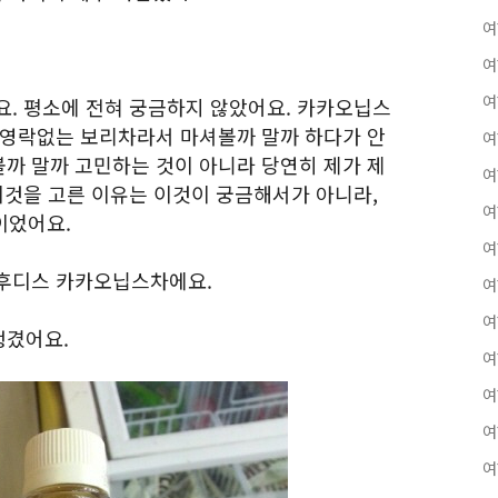
여
여
여
요. 평소에 전혀 궁금하지 않았어요. 카카오닙스
 영락없는 보리차라서 마셔볼까 말까 하다가 안
여
까 말까 고민하는 것이 아니라 당연히 제가 제
여
이것을 고른 이유는 이것이 궁금해서가 아니라,
여
이었어요.
여
 후디스 카카오닙스차에요.
여
여
생겼어요.
여
여
여
여