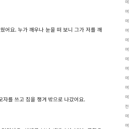
여
여
여
웠어요. 누가 깨우나 눈을 떠 보니 그가 저를 깨
여
여
여
여
여
여
여
여
모자를 쓰고 짐을 챙겨 밖으로 나갔어요.
전
여
여