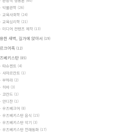
관광객 행동론
(60)
박물관학
(26)
교육사회학
(24)
교육심리학
(21)
미디어 컨텐츠 제작
(13)
용한 새벽, 길가에 앉아서
(19)
르크어족
(12)
즈베키스탄
(85)
타슈켄트
(4)
사마르칸트
(1)
부하라
(2)
히바
(3)
코칸드
(1)
안디잔
(1)
우즈베크어
(8)
우즈베키스탄 음식
(15)
우즈베키스탄 악기
(3)
우즈베키스탄 전래동화
(17)