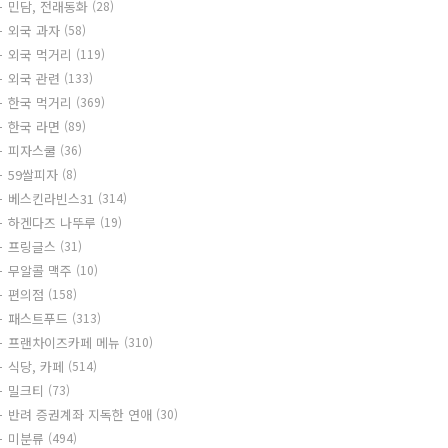
민담, 전래동화
(28)
외국 과자
(58)
외국 먹거리
(119)
외국 관련
(133)
한국 먹거리
(369)
한국 라면
(89)
피자스쿨
(36)
59쌀피자
(8)
베스킨라빈스31
(314)
하겐다즈 나뚜루
(19)
프링글스
(31)
무알콜 맥주
(10)
편의점
(158)
패스트푸드
(313)
프랜차이즈카페 메뉴
(310)
식당, 카페
(514)
밀크티
(73)
반려 증권계좌 지독한 연애
(30)
미분류
(494)