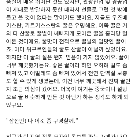
품질이 매우 뛰어난 것도 있지만, 관광산업 및 경공업
이 제대로 발달하지 못한 때라서 선물로 그런 것 밖에
들고 올 것이 없다는 말이기도 했어요. 지금도 우즈베
키스탄, 키르기스스탄의 꿀은 유명해요. 이쪽 꿀은 거
의 다 산꿀로 꿀벌이 쎄빠지게 모아온 꿀을 홀라당 털
어온 것이에요. 꿀맛이 전적으로 꿀벌의 입맛인 꿀이
죠. 아마 위구르인들의 꿀도 산꿀이 아닐까 싶었어요.
하지만 이 꿀의 질은 왠지 믿음이 가지 않았어요. 꿀이
너무 깨끗했거든요. 좋은 꿀이라 하면 오히려 벌도 좀
빠져 있고 애벌레도 좀 빠져 있어서 천연 단백질 보충
도 할 수 있게 생겼는데, 이건 너무 깨끗해서 진짜 꿀인
지 조금 의심이 갔어요. 더욱이 여기는 중국이니 설탕
으로 꿀 비슷하게 만든 것 아닌가 하는 생각도 하게 되
었구요.
"잠깐만! 나 이것 좀 구경할께."
친구가 이 지역 전통 모자인 돕브를 파는 가게가 나오