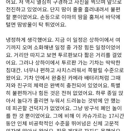
어요. 저 역시 열심히 구경하고 사진을 찍으며 앞으로
전진하고 있었어요. 단지 땀이 줄줄 흘러내려서 불편
할 뿐이었어요. 손등으로 이마의 땀을 훔쳐서 바닥에
털면 땀방울이 탁 튀었어요.
냉정하게 생각했어요. 지금 이 일정은 상하이에서 여
기까지 오며 소화해낸 일정 중 가장 힘든 일정이었어
요. 거리만 따지고 보면 투르판보다 짧은 거리를 걸었
어요. 그러나 상하이에서 투르판 가는 기차는 딱딱한
침대칸. 너무나 편하고 사치스러워서 쪽팔릴 수준으로
왔어요. 기차 안에서 완충된 카메라 배터리처럼 그때
저와 친구의 체력은 완벽히 충전되어 있었어요. 특별
히 불편하거나 힘든 것은 전혀 없었어요. 하루 종일 앉
아서 놀다가 졸리면 누워서 드러눕는 것밖에 안 했는
데 피곤할 건덕지가 없었어요. 그냥 방구석 폐인 놀이
를 한 것 뿐이었어요. 그에 비해 이 카슈가르는 17시간
동안 인체 비공학적인 수준을 뛰어넘은 신체 고문적
의자에 앉아서 왔어요. 잠을 제대로 자지도 못했어요.